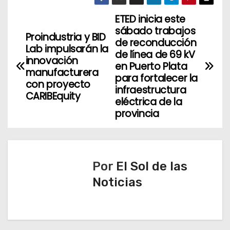
ETED inicia este
N
sábado trabajos
Proindustria y BID
a
de reconducción
Lab impulsarán la
de línea de 69 kV
innovación
v
en Puerto Plata
manufacturera
para fortalecer la
con proyecto
e
infraestructura
CARIBEquity
eléctrica de la
g
provincia
a
c
Por
El Sol de las
i
Noticias
ó
n