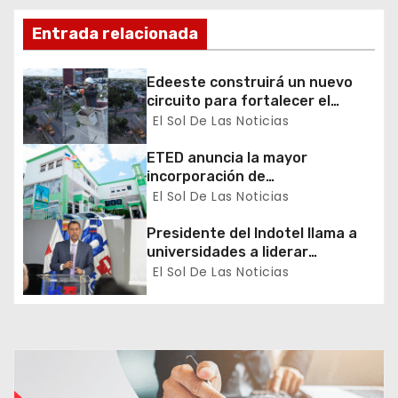
d
Entrada relacionada
e
e
Edeeste construirá un nuevo
circuito para fortalecer el
n
servicio eléctrico en San Pedro
El Sol De Las Noticias
de Macorís
t
ETED anuncia la mayor
incorporación de
r
almacenamiento de energía del
El Sol De Las Noticias
Caribe
a
Presidente del Indotel llama a
universidades a liderar
d
transformación digital del país
El Sol De Las Noticias
a
s