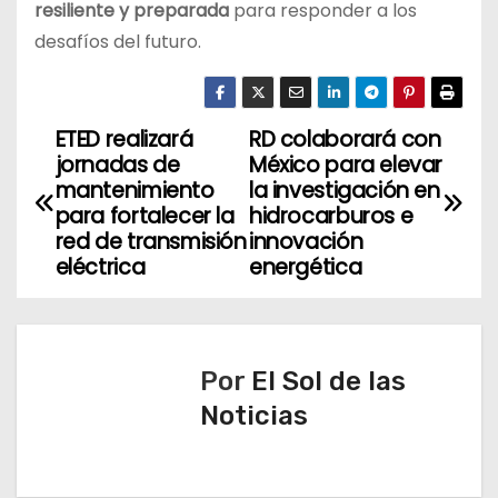
resiliente y preparada
para responder a los
desafíos del futuro.
ETED realizará
RD colaborará con
N
jornadas de
México para elevar
a
mantenimiento
la investigación en
para fortalecer la
hidrocarburos e
v
red de transmisión
innovación
eléctrica
energética
e
g
a
Por
El Sol de las
Noticias
c
i