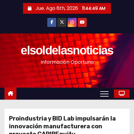
S
Jue. Ago 6th, 2026
11:44:51 AM
a
l
t
a
r
elsoldelasnoticias
a
Información Oportuna
l
c
o
n
t
e
n
Proindustria y BID Lab impulsarán la
i
innovación manufacturera con
d