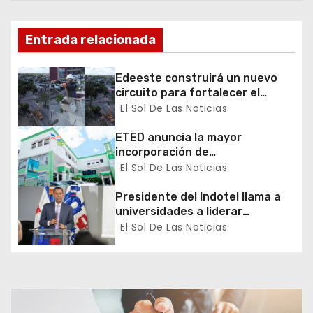
ó
n
Entrada relacionada
d
Edeeste construirá un nuevo
circuito para fortalecer el
e
servicio eléctrico en San Pedro
El Sol De Las Noticias
de Macorís
e
ETED anuncia la mayor
incorporación de
n
almacenamiento de energía del
El Sol De Las Noticias
Caribe
t
Presidente del Indotel llama a
universidades a liderar
r
transformación digital del país
El Sol De Las Noticias
a
d
a