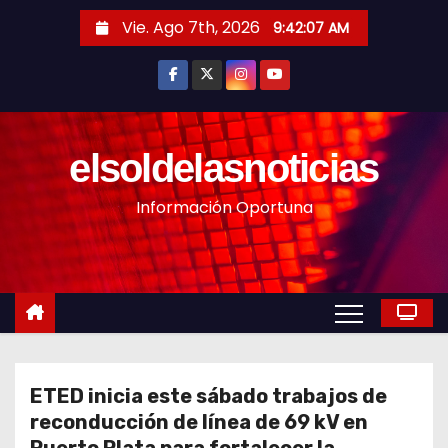
S
Vie. Ago 7th, 2026
9:42:09 AM
a
l
t
a
r
elsoldelasnoticias
a
Información Oportuna
l
c
o
n
t
e
n
ETED inicia este sábado trabajos de
i
reconducción de línea de 69 kV en
d