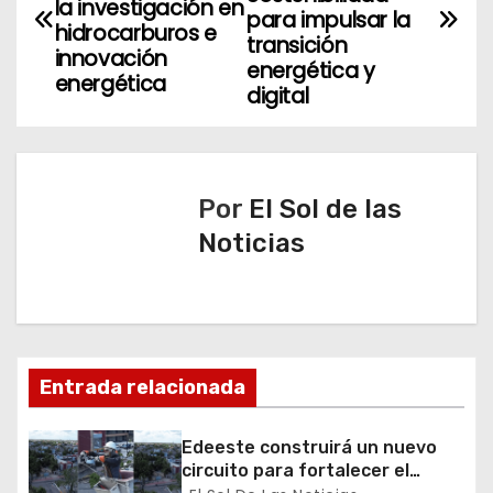
a
la investigación en
para impulsar la
hidrocarburos e
v
transición
innovación
energética y
energética
e
digital
g
a
Por
El Sol de las
c
Noticias
i
ó
n
Entrada relacionada
d
Edeeste construirá un nuevo
e
circuito para fortalecer el