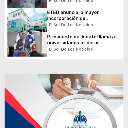
servicio eléctrico en San Pedro
El Sol De Las Noticias
e
de Macorís
ETED anuncia la mayor
n
incorporación de
almacenamiento de energía del
El Sol De Las Noticias
t
Caribe
Presidente del Indotel llama a
r
universidades a liderar
transformación digital del país
El Sol De Las Noticias
a
d
a
s