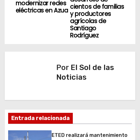
g
modernizar redes
cientos de familias
eléctricas en Azua
y productores
a
agrícolas de
Santiago
c
Rodríguez
i
ó
Por
El Sol de las
n
Noticias
d
e
e
Entrada relacionada
n
t
ETED realizará mantenimiento