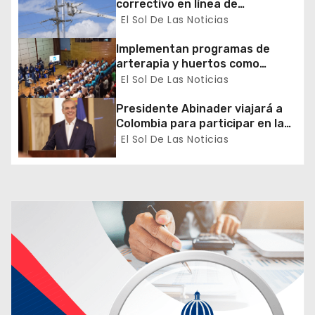
correctivo en línea de
r
transmisión de la región Sur
El Sol De Las Noticias
a
Implementan programas de
arterapia y huertos como
d
herramientas para la
El Sol De Las Noticias
recuperación y la inclusión
a
social
Presidente Abinader viajará a
Colombia para participar en la
s
toma de posesión de Abelardo
El Sol De Las Noticias
de la Espriella