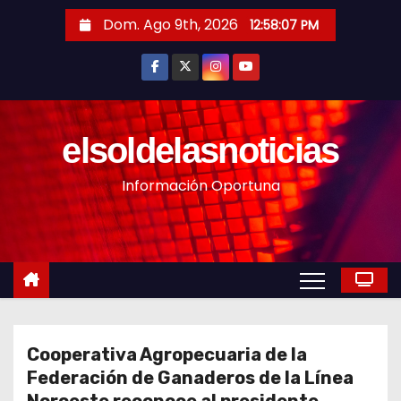
S
Dom. Ago 9th, 2026
12:58:09 PM
a
l
t
a
r
elsoldelasnoticias
a
Información Oportuna
l
c
o
n
t
e
n
Cooperativa Agropecuaria de la
i
Federación de Ganaderos de la Línea
d