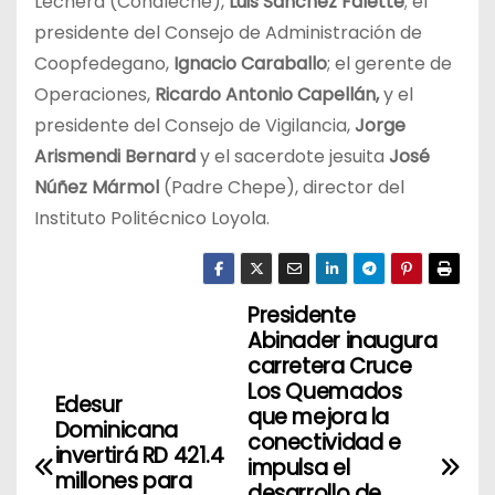
Lechera (Conaleche),
Luis Sánchez Falette
; el
presidente del Consejo de Administración de
Coopfedegano,
Ignacio Caraballo
; el gerente de
Operaciones,
Ricardo Antonio Capellán,
y el
presidente del Consejo de Vigilancia,
Jorge
Arismendi Bernard
y el sacerdote jesuita
José
Núñez Mármol
(Padre Chepe), director del
Instituto Politécnico Loyola.
Presidente
N
Abinader inaugura
a
carretera Cruce
Los Quemados
Edesur
v
que mejora la
Dominicana
conectividad e
invertirá RD 421.4
e
impulsa el
millones para
desarrollo de