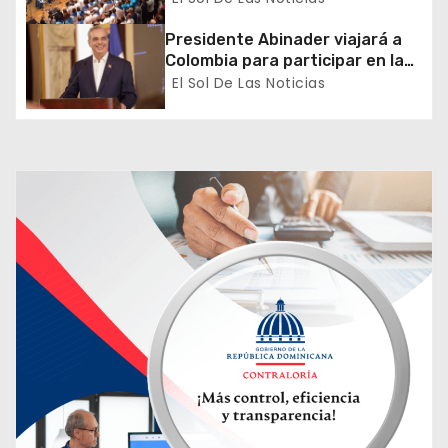
s
recuperación y la inclusión
social
Presidente Abinader viajará a
Colombia para participar en la
toma de posesión de Abelardo
El Sol De Las Noticias
de la Espriella