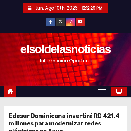
S
Lun. Ago 10th, 2026
12:12:31 PM
a
l
t
a
r
elsoldelasnoticias
a
Información Oportuna
l
c
o
n
t
e
n
Edesur Dominicana invertirá RD 421.4
i
millones para modernizar redes
d