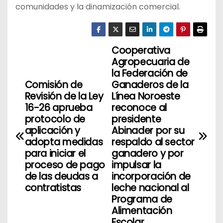
comunidades y la dinamización comercial.
Cooperativa
N
Agropecuaria de
a
la Federación de
Comisión de
Ganaderos de la
v
Revisión de la Ley
Línea Noroeste
16-26 aprueba
reconoce al
e
protocolo de
presidente
aplicación y
Abinader por su
g
adopta medidas
respaldo al sector
para iniciar el
ganadero y por
a
proceso de pago
impulsar la
de las deudas a
incorporación de
c
contratistas
leche nacional al
i
Programa de
Alimentación
ó
Escolar