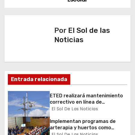
n
d
Por
El Sol de las
e
Noticias
e
n
t
Entrada relacionada
r
ETED realizará mantenimiento
a
correctivo en línea de
transmisión de la región Sur
El Sol De Las Noticias
d
Implementan programas de
a
arterapia y huertos como
herramientas para la
El Sol De Las Noticias