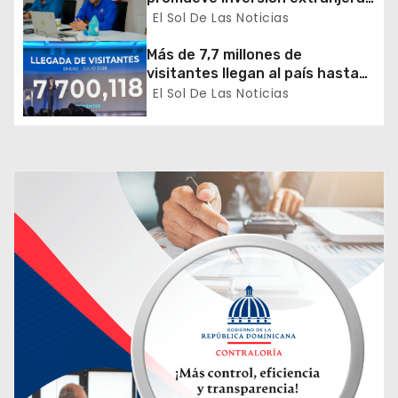
en agricultura y riego
El Sol De Las Noticias
s
Más de 7,7 millones de
visitantes llegan al país hasta
julio
El Sol De Las Noticias