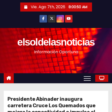
S
Vie. Ago 7th, 2026
8:00:52 AM
a
l
t
a
r
elsoldelasnoticias
a
Información Oportuna
l
c
o
n
t
e
n
Presidente Abinader inaugura
i
carretera Cruce Los Quemados que
d