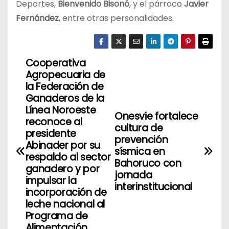
Deportes,
Bienvenido Bisonó
, y el párroco
Javier
Fernández
, entre otras personalidades.
Cooperativa
N
Agropecuaria de
a
la Federación de
Ganaderos de la
v
Línea Noroeste
Onesvie fortalece
reconoce al
cultura de
e
presidente
prevención
Abinader por su
g
sísmica en
respaldo al sector
Bahoruco con
ganadero y por
a
jornada
impulsar la
interinstitucional
incorporación de
c
leche nacional al
i
Programa de
Alimentación