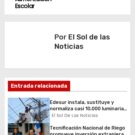
ó
Escolar
n
d
Por
El Sol de las
e
Noticias
e
n
t
Entrada relacionada
r
Edesur instala, sustituye y
a
normaliza casi 10,000 luminarias
en 12 demarcaciones
El Sol De Las Noticias
d
Tecnificación Nacional de Riego
a
promueve inversión extranjera