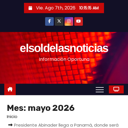
S
Vie. Ago 7th, 2026
10:15:18 AM
a
l
t
a
r
elsoldelasnoticias
a
Información Oportuna
l
c
o
n
t
e
Mes:
mayo 2026
n
i
Inicio
d
Presidente Abinader llega a Panamá, donde será