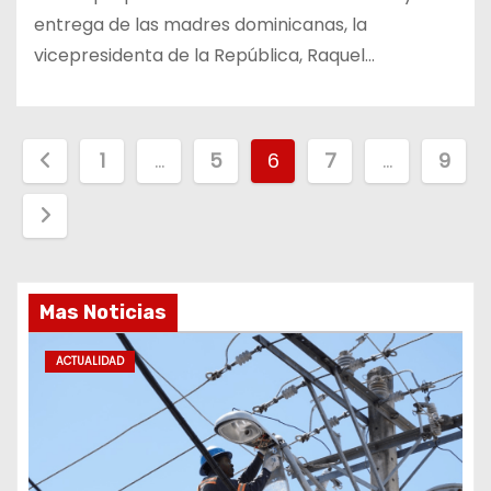
entrega de las madres dominicanas, la
vicepresidenta de la República, Raquel…
P
1
…
5
6
7
…
9
a
g
i
Mas Noticias
n
ACTUALIDAD
a
c
i