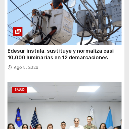
ó
n
d
e
Edesur instala, sustituye y normaliza casi
e
10,000 luminarias en 12 demarcaciones
Ago 5, 2026
n
t
SALUD
r
a
d