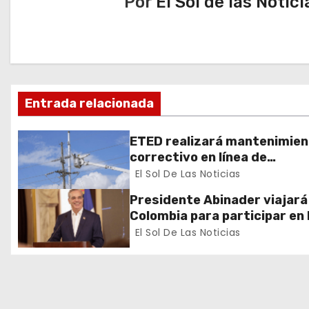
Por
El Sol de las Notici
g
a
c
i
Entrada relacionada
ó
ETED realizará mantenimie
n
correctivo en línea de
transmisión de la región Sur
El Sol De Las Noticias
d
Presidente Abinader viajará
e
Colombia para participar en 
toma de posesión de Abelar
El Sol De Las Noticias
e
de la Espriella
n
t