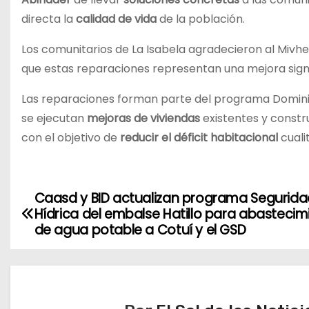
directa la
calidad de vida
de la población.
Los comunitarios de La Isabela agradecieron al Mivhe
que estas reparaciones representan una mejora signi
Las reparaciones forman parte del programa Dominic
se ejecutan
mejoras de viviendas
existentes y const
con el objetivo de
reducir el déficit habitacional
cuali
Caasd y BID actualizan programa Segurida
N
Hídrica del embalse Hatillo para abastecim
a
de agua potable a Cotuí y el GSD
v
e