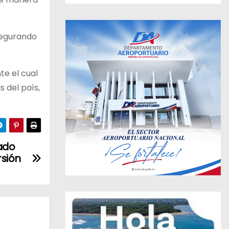
segurando
e el cual
s del país,
lado
rsión