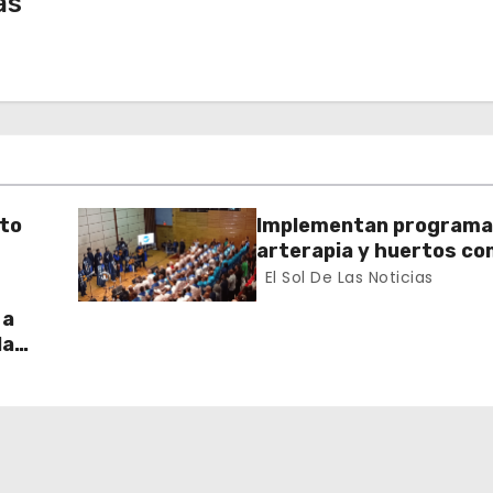
as
nto
Implementan programa
arterapia y huertos c
herramientas para la
El Sol De Las Noticias
recuperación y la inclus
 a
la
do