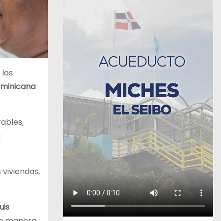
ó los
minicana
rables,
a
 viviendas,
uis
de manera