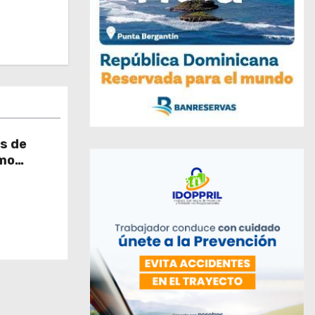
s de
omo
ión social