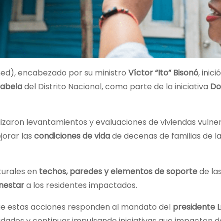
ed), encabezado por su ministro
Víctor “Ito” Bisonó
, inici
sabela
del Distrito Nacional, como parte de la iniciativa
Do
lizaron levantamientos y evaluaciones de viviendas vulne
jorar las
condiciones de vida
de decenas de familias de l
turales en
techos, paredes y elementos de soporte
de las
enestar
a los residentes impactados.
 que estas acciones responden al mandato del
presidente L
dades y continuar impulsando iniciativas que impacten 