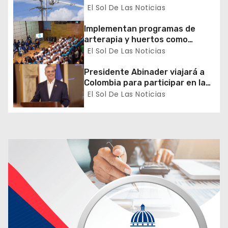
e
transmisión de la región Sur
El Sol De Las Noticias
n
Implementan programas de
arterapia y huertos como
t
herramientas para la
El Sol De Las Noticias
recuperación y la inclusión
r
social
Presidente Abinader viajará a
a
Colombia para participar en la
toma de posesión de Abelardo
El Sol De Las Noticias
d
de la Espriella
a
s