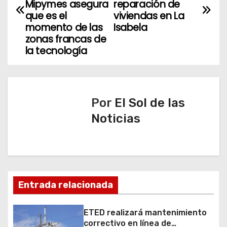
Mipymes asegura
reparación de
v
que es el
viviendas en La
momento de las
Isabela
e
zonas francas de
la tecnología
g
a
c
Por
El Sol de las
Noticias
i
ó
n
d
Entrada relacionada
e
ETED realizará mantenimiento
correctivo en línea de