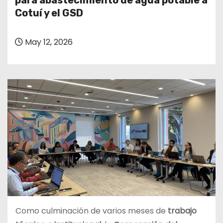
para abastecimiento de agua potable a
o
Cotuí y el GSD
May 12, 2026
Como culminación de varios meses de
trabajo