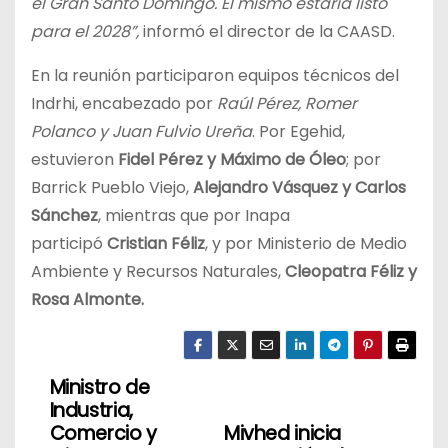
el Gran Santo Domingo. El mismo estaría listo
para el 2028”,
informó el director de la CAASD.
En la reunión participaron equipos técnicos del
Indrhi, encabezado por
Raúl Pérez, Romer
Polanco y Juan Fulvio Ureña
. Por Egehid,
estuvieron
Fidel Pérez y Máximo de Óleo
; por
Barrick Pueblo Viejo,
Alejandro Vásquez y Carlos
Sánchez
, mientras que por Inapa
participó
Cristian Féliz
, y por Ministerio de Medio
Ambiente y Recursos Naturales,
Cleopatra Féliz y
Rosa Almonte.
Ministro de
N
Industria,
a
Comercio y
Mivhed inicia