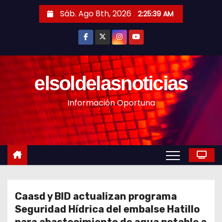
S
Sáb. Ago 8th, 2026
2:25:41 AM
a
l
t
a
r
elsoldelasnoticias
a
Información Oportuna
l
c
o
n
t
e
n
Caasd y BID actualizan programa
i
Seguridad Hídrica del embalse Hatillo
d