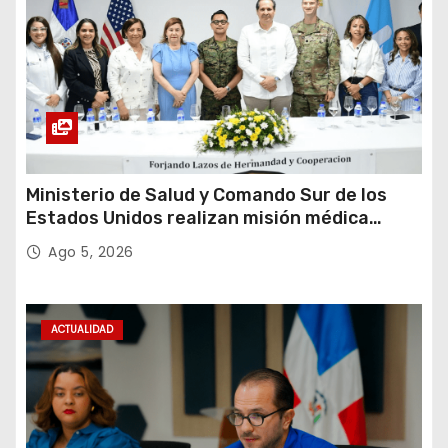
a
d
a
s
Ministerio de Salud y Comando Sur de los
Estados Unidos realizan misión médica
Amistad 2026 en La Vega
Ago 5, 2026
ACTUALIDAD