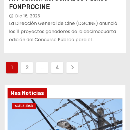
FONPROCINE
Dic 16, 2025
La Dirección General de Cine (DGCINE) anunció
los 11 proyectos ganadores de la decimocuarta
edición del Concurso Público para el…
P
1
2
…
4
a
g
Mas Noticias
i
ACTUALIDAD
n
a