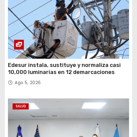
c
i
ó
n
d
Edesur instala, sustituye y normaliza casi
10,000 luminarias en 12 demarcaciones
e
Ago 5, 2026
e
n
SALUD
t
r