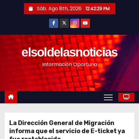
S
Sáb. Ago 8th, 2026
12:42:31 PM
a
l
t
a
r
elsoldelasnoticias
a
Información Oportuna
l
c
o
n
t
e
n
La Dirección General de Migración
i
informa que el servicio de E-ticket ya
d