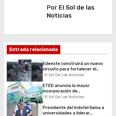
c
Por
El Sol de las
Noticias
i
ó
n
d
Entrada relacionada
e
Edeeste construirá un nuevo
circuito para fortalecer el
e
servicio eléctrico en San Pedro
El Sol De Las Noticias
de Macorís
n
ETED anuncia la mayor
incorporación de
t
almacenamiento de energía del
El Sol De Las Noticias
Caribe
r
Presidente del Indotel llama a
a
universidades a liderar