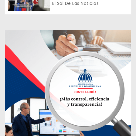
transformación digital del país
El Sol De Las Noticias
d
a
s