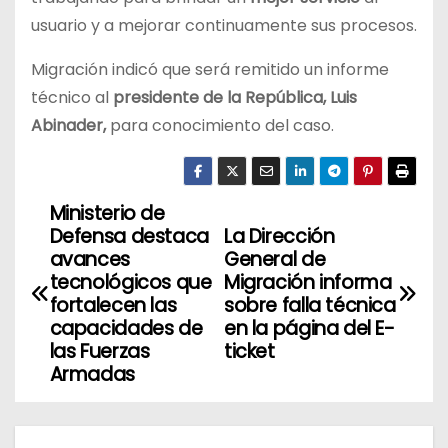
usuario y a mejorar continuamente sus procesos.
Migración indicó que será remitido un informe
técnico al
presidente de la República, Luis
Abinader,
para conocimiento del caso.
Ministerio de
N
Defensa destaca
La Dirección
a
avances
General de
tecnológicos que
Migración informa
v
fortalecen las
sobre falla técnica
capacidades de
en la página del E-
e
las Fuerzas
ticket
Armadas
g
a