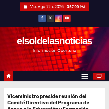
S
Vie. Ago 7th, 2026
3:57:11 PM
a
l
t
a
r
elsoldelasnoticias
a
Información Oportuna
l
c
o
n
t
e
n
Viceministro preside reunión del
i
Comité Directivo del Programa de
d