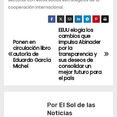
cooperación internacional.
EEUU elogia los
N
cambios que
a
Ponen en
impulsa Abinader
circulación libro
por la
v
autoría de
transparencia y
Eduardo García
sus deseos de
e
Michel
consolidar un
mejor futuro para
g
el país
a
c
Por
El Sol de las
i
Noticias