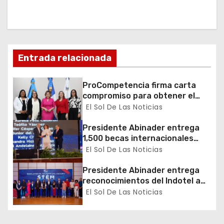
ó
n
d
Entrada relacionada
e
e
ProCompetencia firma carta
compromiso para obtener el
n
Sello Igualando RD para el
El Sol De Las Noticias
Sector Público
t
Presidente Abinader entrega
1,500 becas internacionales
r
para cursar programas de
El Sol De Las Noticias
especialización, maestrías y
a
doctorados en universidades
Presidente Abinader entrega
del extranjero
reconocimientos del Indotel a
d
más de 170 estudiantes
El Sol De Las Noticias
destacados en el concurso
a
“Buscamos el Talento del
Futuro”