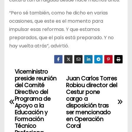
“Pero sé también, como he dicho en varias
ocasiones, que este es el momento para
impulsar esas reformas. Y que estamos
preparados, que el país está preparado. Y no
hay vuelta atrás”, advirtió.
Viceministro
N
preside reunión
Juan Carlos Torres
a
del Comité
Robiou director del
Directivo del
Cestur pone
v
Programa de
cargo a
Apoyo a la
disposición tras
e
Educación y
ser mencionado
Formación
en Operación
g
Técnico
Coral