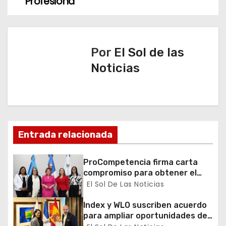
Profesiona
a
c
i
Por
El Sol de las
ó
Noticias
n
d
e
Entrada relacionada
e
ProCompetencia firma carta
n
compromiso para obtener el
Sello Igualando RD para el
El Sol De Las Noticias
t
Sector Público
Index y WLO suscriben acuerdo
r
para ampliar oportunidades de