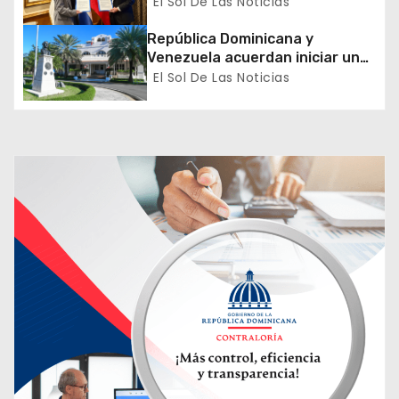
formación de dominicanos en el
El Sol De Las Noticias
a
exterior
República Dominicana y
d
Venezuela acuerdan iniciar un
proceso de normalización
El Sol De Las Noticias
a
gradual de sus relaciones
diplomáticas y consulares
s