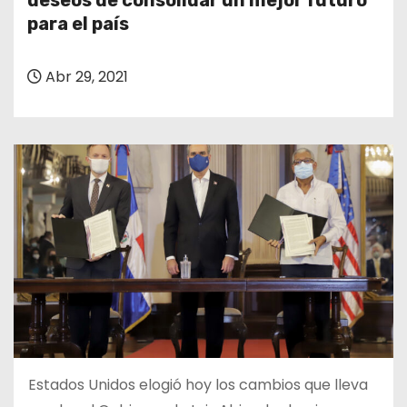
deseos de consolidar un mejor futuro
o
para el país
Abr 29, 2021
Estados Unidos elogió hoy los cambios que lleva