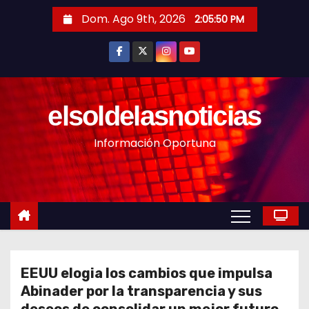
S
Dom. Ago 9th, 2026
2:05:52 PM
a
l
t
a
r
elsoldelasnoticias
a
Información Oportuna
l
c
o
n
t
e
n
EEUU elogia los cambios que impulsa
i
Abinader por la transparencia y sus
d