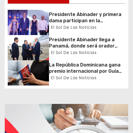
n
d
Presidente Abinader y primera
dama participan en la
e
celebración de la Fiesta
El Sol De Las Noticias
Nacional de Francia
e
Presidente Abinader llega a
Panamá, donde será orador
n
principal del Congreso Mundial
El Sol De Las Noticias
de Zonas Francas
t
La República Dominicana gana
premio internacional por Guía
r
de Prevención y Detección de
El Sol De Las Noticias
Colusión en Compras Públicas
a
d
a
s