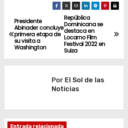
República
N
Presidente
Dominicana se
Abinader concluye
a
destaca en
primera etapa de
Locarno Film
su visita a
v
Festival 2022 en
Washington
Suiza
e
g
a
Por
El Sol de las
Noticias
c
i
ó
Entrada relacionada