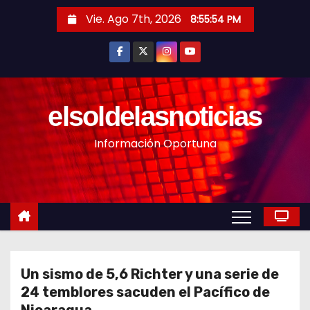
S
Vie. Ago 7th, 2026
8:55:56 PM
a
l
t
a
r
elsoldelasnoticias
a
Información Oportuna
l
c
o
n
t
e
n
Un sismo de 5,6 Richter y una serie de
i
24 temblores sacuden el Pacífico de
d