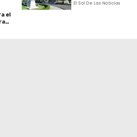
n el
proceso de normalizac
El Sol De Las Noticias
gradual de sus relacio
a el
diplomáticas y consula
ra
 Sur
ran