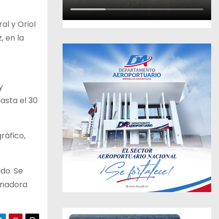
al y Oriol
, en la
y
asta el 30
ráfico,
do.
Se
anadora
.