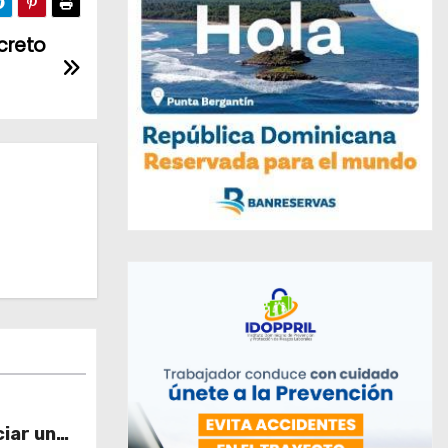
creto
iar un