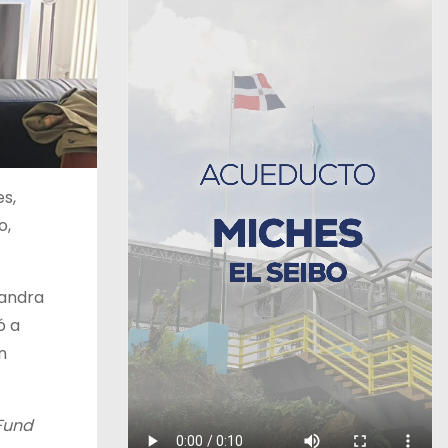
es,
no
,
xandra
ó a
n
Fund