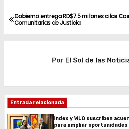
N
Gobierno entrega RD$7.5 millones a las Ca
Comunitarias de Justicia
a
v
e
Por
El Sol de las Notici
g
a
c
i
Entrada relacionada
ó
Index y WLO suscriben acue
n
para ampliar oportunidades