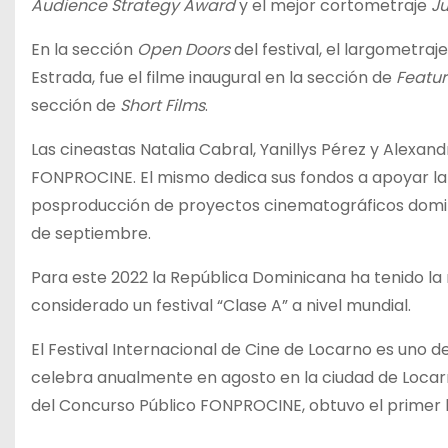
Audience Strategy Award
y el mejor cortometraje
J
En la sección
Open Doors
del festival, el largometra
Estrada
, fue el filme inaugural en la sección de
Featur
sección de
Short Films
.
Las cineastas Natalia Cabral, Yanillys Pérez y Alexan
FONPROCINE.
El mismo dedica sus fondos a apoyar la 
posproducción de proyectos cinematográficos domini
de septiembre.
Para este 2022 la República Dominicana ha tenido l
considerado un
festival “Clase A” a nivel mundial.
El Festival Internacional de Cine de Locarno es
uno d
celebra anualmente en agosto en la ciudad de Locarn
del Concurso Público FONPROCINE, obtuvo el primer 