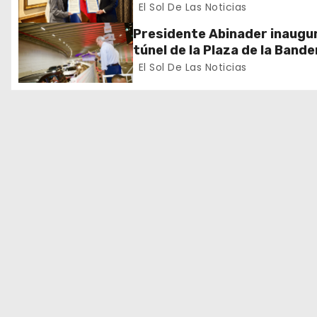
formación de dominicanos e
El Sol De Las Noticias
d
exterior
Presidente Abinader inaugur
e
túnel de la Plaza de la Bande
que cambia la salida hacia el
El Sol De Las Noticias
e
y redefine la movilidad del G
Santo Domingo
n
t
r
a
d
a
s