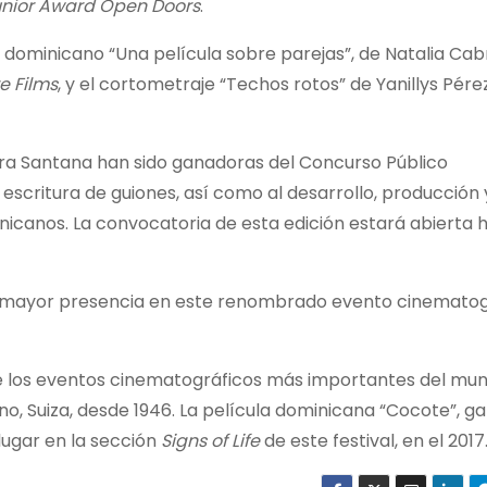
unior Award Open Doors
.
je dominicano “Una película sobre parejas”, de
Natalia Cabr
e Films
, y el cortometraje “Techos rotos” de Yanillys Pérez
dra Santana
han sido ganadoras del Concurso Público
escritura de guiones, así como al desarrollo, producción 
canos. La convocatoria de esta edición estará abierta h
a mayor presencia en este renombrado evento cinematog
e los eventos cinematográficos más importantes del mun
o, Suiza, desde 1946. La película dominicana “Cocote”, g
lugar en la sección
Signs of Life
de este festival, en el 2017