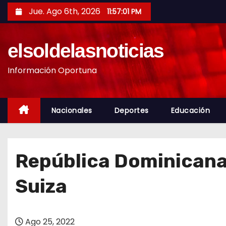
S
Jue. Ago 6th, 2026
11:57:03 PM
a
l
elsoldelasnoticias
t
a
Información Oportuna
r
a
l
Nacionales
Deportes
Educación
c
o
n
República Dominicana 
t
e
Suiza
n
i
d
Ago 25, 2022