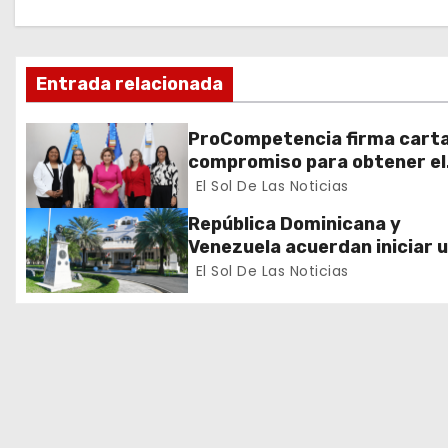
a
c
Entrada relacionada
i
ó
ProCompetencia firma cart
compromiso para obtener el
n
Sello Igualando RD para el S
El Sol De Las Noticias
Público
d
República Dominicana y
Venezuela acuerdan iniciar 
e
proceso de normalización
El Sol De Las Noticias
gradual de sus relaciones
e
diplomáticas y consulares
n
t
r