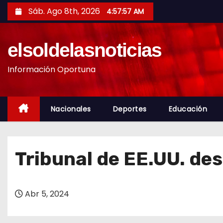
S
Sáb. Ago 8th, 2026
4:57:58 AM
a
l
elsoldelasnoticias
t
a
Información Oportuna
r
a
l
Nacionales
Deportes
Educación
c
o
n
Tribunal de EE.UU. d
t
e
n
Abr 5, 2024
i
d