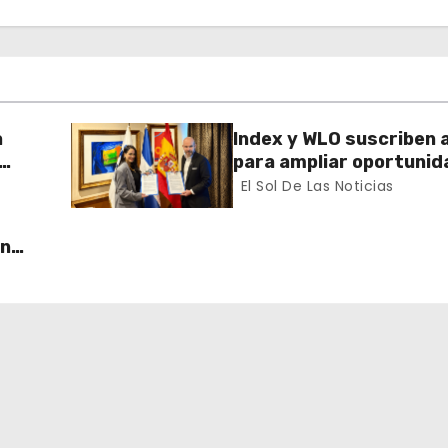
a
Index y WLO suscriben 
para ampliar oportunid
ector
formación de dominican
El Sol De Las Noticias
exterior
un