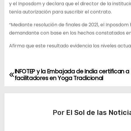
y el Inposdom y declara que el director de la instituci
tenía autorización para suscribir el contrato.
“Mediante resolución de finales de 2021, el Inposdo
demandante con base en los hechos constatados en l
Afirma que este resultado evidencia los niveles actua
INFOTEP y la Embajada de India certifican a
N
facilitadores en Yoga Tradicional
a
v
e
Por
El Sol de las Notici
g