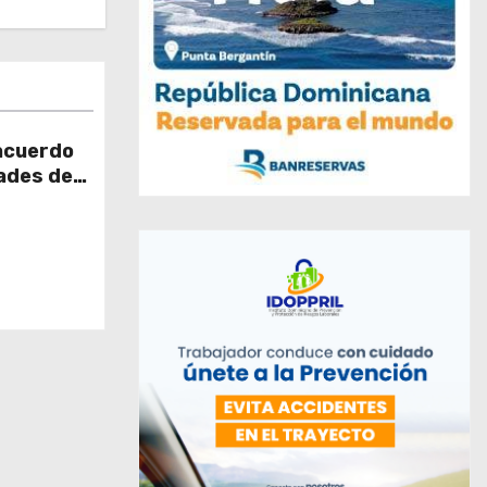
acuerdo
ades de
os en el