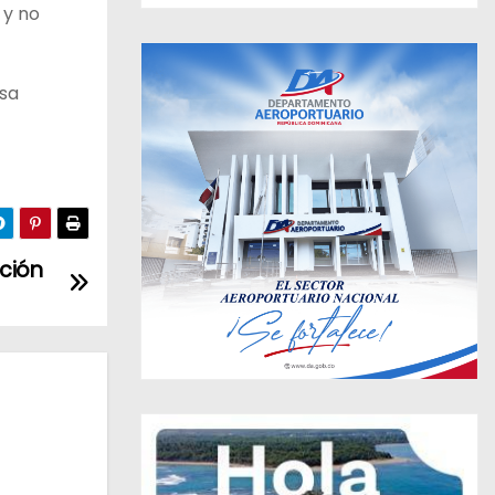
 y no
esa
ación