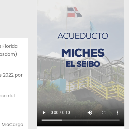
a Florida
nposdom)
de 2022 por
nsa del
re MiaCargo