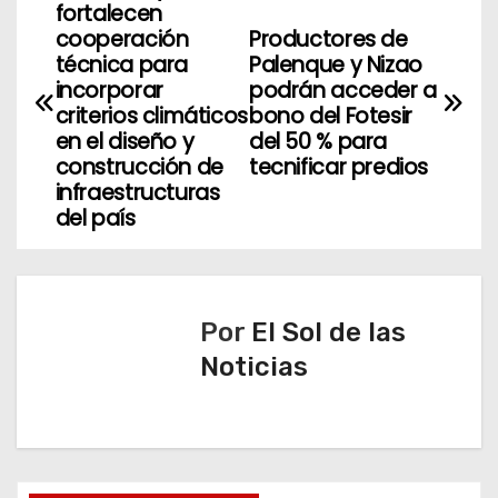
fortalecen
a
cooperación
Productores de
técnica para
Palenque y Nizao
v
incorporar
podrán acceder a
criterios climáticos
bono del Fotesir
e
en el diseño y
del 50 % para
construcción de
tecnificar predios
g
infraestructuras
del país
a
c
i
Por
El Sol de las
ó
Noticias
n
d