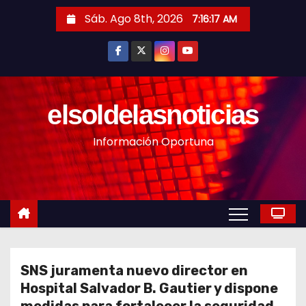
S
Sáb. Ago 8th, 2026
7:16:19 AM
a
l
t
a
r
elsoldelasnoticias
a
Información Oportuna
l
c
o
n
t
e
n
SNS juramenta nuevo director en
i
Hospital Salvador B. Gautier y dispone
d