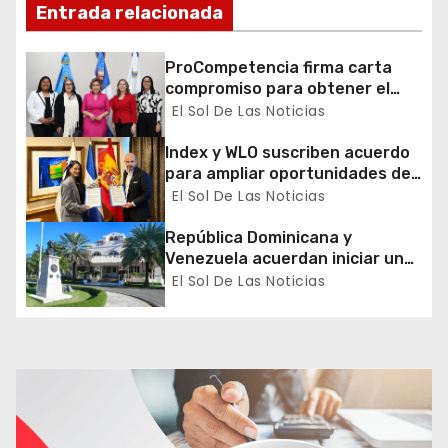
e
Entrada relacionada
e
ProCompetencia firma carta
n
compromiso para obtener el
Sello Igualando RD para el
El Sol De Las Noticias
t
Sector Público
Index y WLO suscriben acuerdo
r
para ampliar oportunidades de
formación de dominicanos en el
El Sol De Las Noticias
a
exterior
República Dominicana y
d
Venezuela acuerdan iniciar un
proceso de normalización
El Sol De Las Noticias
a
gradual de sus relaciones
diplomáticas y consulares
s