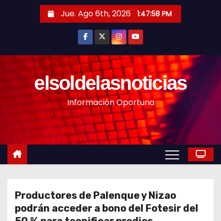
S
Jue. Ago 6th, 2026
1:48:00 PM
a
l
t
a
r
elsoldelasnoticias
a
Información Oportuna
l
c
o
n
t
e
n
Productores de Palenque y Nizao
i
podrán acceder a bono del Fotesir del
d