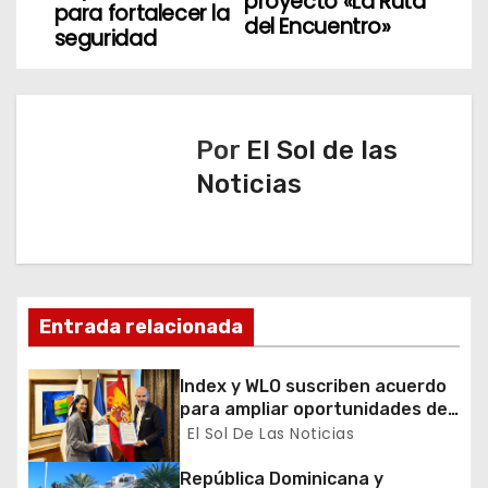
proyecto «La Ruta
para fortalecer la
del Encuentro»
e
seguridad
g
a
Por
El Sol de las
c
Noticias
i
ó
n
Entrada relacionada
d
Index y WLO suscriben acuerdo
e
para ampliar oportunidades de
formación de dominicanos en el
El Sol De Las Noticias
e
exterior
República Dominicana y