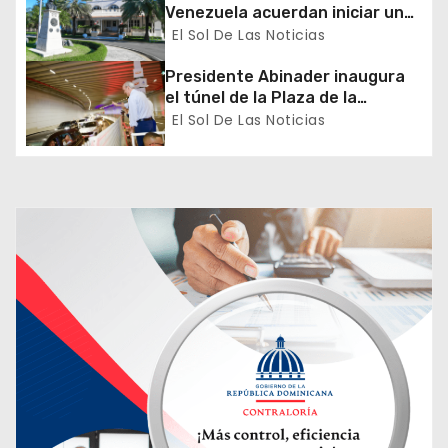
n
Venezuela acuerdan iniciar un
proceso de normalización
El Sol De Las Noticias
t
gradual de sus relaciones
diplomáticas y consulares
Presidente Abinader inaugura
r
el túnel de la Plaza de la
Bandera que cambia la salida
El Sol De Las Noticias
a
hacia el Sur y redefine la
movilidad del Gran Santo
d
Domingo
a
s