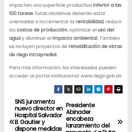
impacten una superficie productiva
inferior a las
100 tareas
. Estas iniciativas deberán estar
orientadas a incrementar la
rentabilidad
, reducir
los
costos de producción
, optimizar el
uso del
agua
y disminuir el
impacto ambiental
. También
se incluyen proyectos de
rehabilitación de obras
de riego intrapredial.
Para más información, los interesados pueden
acceder al portal institucional: www.riego.gob.do
SNS juramenta
N
Presidente
nuevo director en
Abinader
a
Hospital Salvador
encabeza
B. Gautier y
lanzamiento del
v
dispone medidas