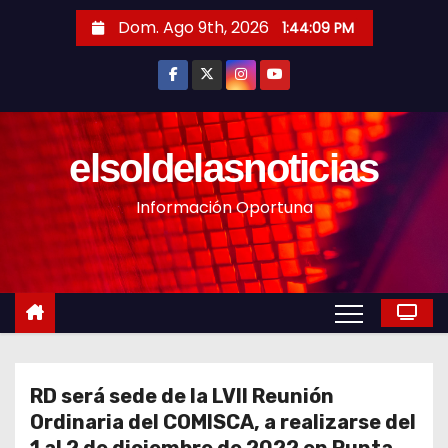
S
Dom. Ago 9th, 2026
1:44:11 PM
a
l
t
a
r
elsoldelasnoticias
a
Información Oportuna
l
c
o
n
t
e
n
RD será sede de la LVII Reunión
i
Ordinaria del COMISCA, a realizarse del
d