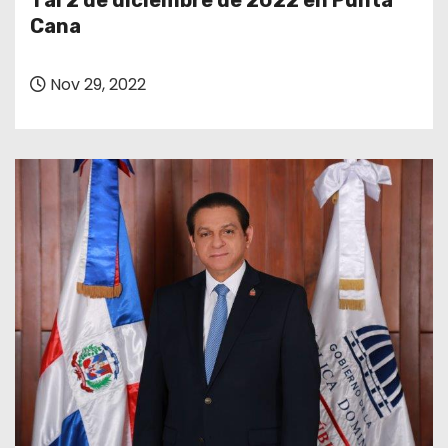
1 al 2 de diciembre de 2022 en Punta
o
Cana
Nov 29, 2022