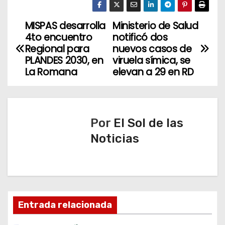
MISPAS desarrolla
Ministerio de Salud
N
4to encuentro
notificó dos
a
Regional para
nuevos casos de
PLANDES 2030, en
viruela símica, se
v
La Romana
elevan a 29 en RD
e
g
Por
El Sol de las
a
Noticias
c
i
ó
Entrada relacionada
n