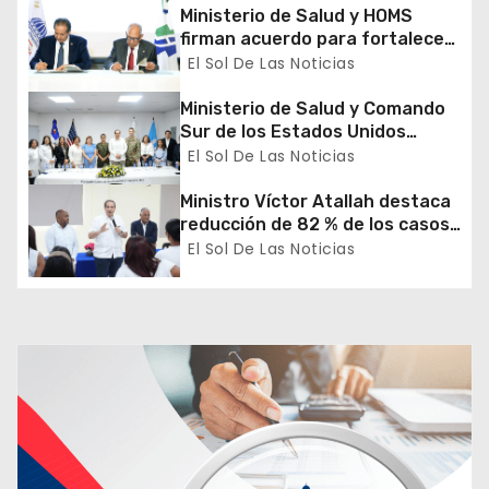
Ministerio de Salud y HOMS
d
firman acuerdo para fortalecer
la prevención, diagnóstico y
El Sol De Las Noticias
e
tratamiento de las hepatitis
virales
Ministerio de Salud y Comando
e
Sur de los Estados Unidos
realizan misión médica Amistad
El Sol De Las Noticias
n
2026 en La Vega
Ministro Víctor Atallah destaca
t
reducción de 82 % de los casos
de malaria en Azua durante
El Sol De Las Noticias
r
recorrido por DPS
a
d
a
s