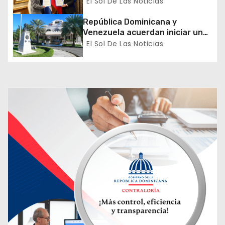
formación de dominicanos en el
El Sol De Las Noticias
exterior
t
República Dominicana y
Venezuela acuerdan iniciar un
r
proceso de normalización
El Sol De Las Noticias
gradual de sus relaciones
a
diplomáticas y consulares
d
a
s