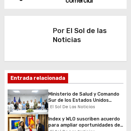
comercial
e
g
a
Por
El Sol de las
Noticias
c
i
ó
n
Entrada relacionada
d
Ministerio de Salud y Comando
Sur de los Estados Unidos
e
realizan misión médica Amistad
El Sol De Las Noticias
2026 en La Vega
e
Index y WLO suscriben acuerdo
para ampliar oportunidades de
n