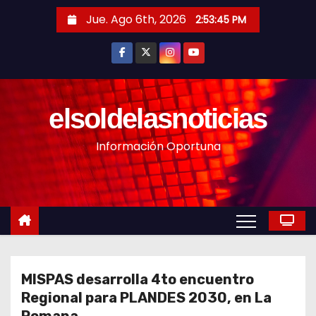
S
Jue. Ago 6th, 2026
2:53:47 PM
a
l
t
a
r
elsoldelasnoticias
a
Información Oportuna
l
c
o
n
t
e
n
MISPAS desarrolla 4to encuentro
i
Regional para PLANDES 2030, en La
d