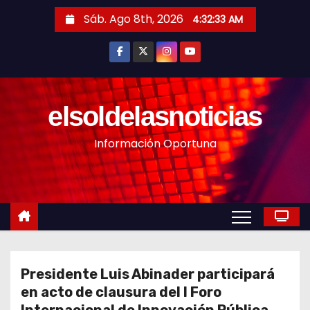
S
Sáb. Ago 8th, 2026
4:32:35 AM
a
l
t
a
r
elsoldelasnoticias
a
Información Oportuna
l
c
o
n
t
e
n
Presidente Luis Abinader participará
i
en acto de clausura del I Foro
d