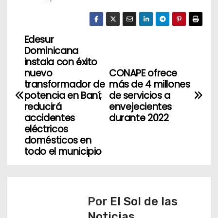
Edesur
N
Dominicana
a
instala con éxito
nuevo
CONAPE ofrece
v
transformador de
más de 4 millones
potencia en Baní;
de servicios a
e
reducirá
envejecientes
accidentes
durante 2022
g
eléctricos
domésticos en
a
todo el municipio
c
i
Por
El Sol de las
ó
Noticias