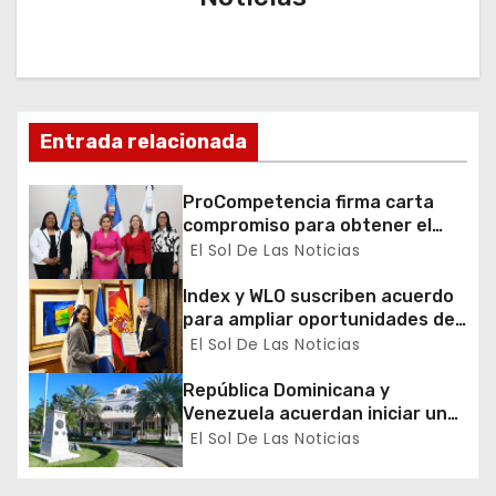
n
d
e
Entrada relacionada
e
n
ProCompetencia firma carta
compromiso para obtener el
t
Sello Igualando RD para el
El Sol De Las Noticias
Sector Público
r
Index y WLO suscriben acuerdo
para ampliar oportunidades de
a
formación de dominicanos en el
El Sol De Las Noticias
exterior
d
República Dominicana y
Venezuela acuerdan iniciar un
a
proceso de normalización
El Sol De Las Noticias
gradual de sus relaciones
s
diplomáticas y consulares