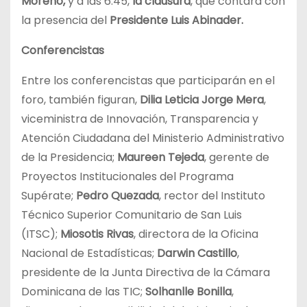
Moreno,
y a las 6:45,
la clausura
, que contará con
la presencia del
Presidente Luis Abinader.
Conferencistas
Entre los conferencistas que participarán en el
foro, también figuran,
Dilia Leticia Jorge Mera
,
viceministra de Innovación, Transparencia y
Atención Ciudadana del Ministerio Administrativo
de la Presidencia;
Maureen Tejeda
, gerente de
Proyectos Institucionales del Programa
Supérate;
Pedro Quezada
, rector del Instituto
Técnico Superior Comunitario de San Luis
(ITSC);
Miosotis Rivas
, directora de la Oficina
Nacional de Estadísticas;
Darwin Castillo
,
presidente de la Junta Directiva de la Cámara
Dominicana de las TIC;
Solhanlle Bonilla
,