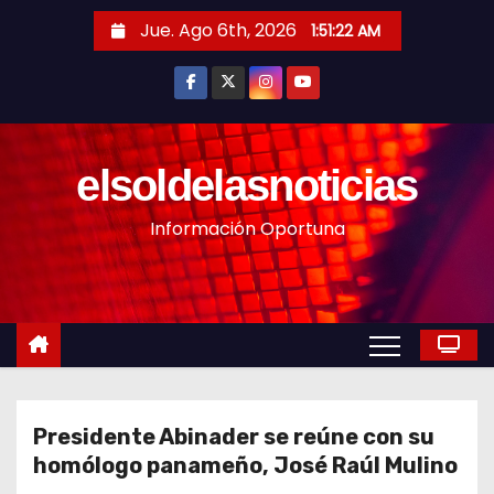
S
Jue. Ago 6th, 2026
1:51:24 AM
a
l
t
a
r
elsoldelasnoticias
a
Información Oportuna
l
c
o
n
t
e
n
Presidente Abinader se reúne con su
i
homólogo panameño, José Raúl Mulino
d