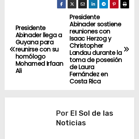
Presidente
N
Abinader sostiene
Presidente
a
reuniones con
Abinader llega a
Isaac Herzog y
Guyana para
v
Christopher
reunirse con su
Landau durante la
homólogo
e
toma de posesión
Mohamed Irfaan
de Laura
g
Ali
Fernández en
Costa Rica
a
c
i
Por
El Sol de las
ó
Noticias
n