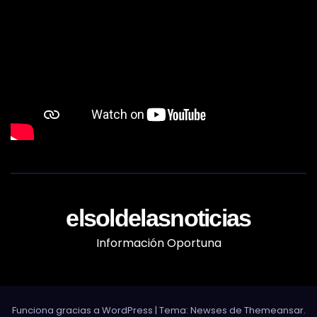
elsoldelasnoticias
Información Oportuna
Funciona gracias a WordPress
|
Tema: Newses de
Themeansar
.