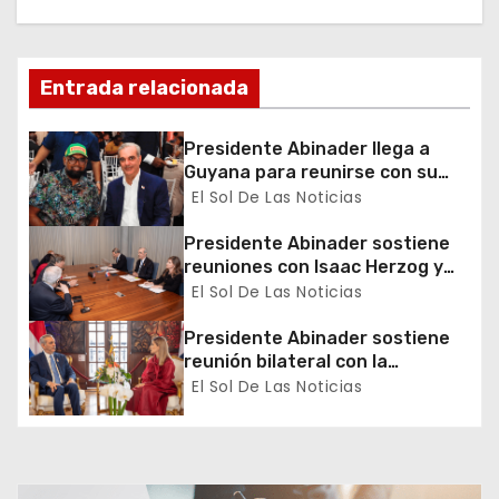
d
e
Entrada relacionada
e
Presidente Abinader llega a
n
Guyana para reunirse con su
homólogo Mohamed Irfaan Ali
El Sol De Las Noticias
t
Presidente Abinader sostiene
r
reuniones con Isaac Herzog y
Christopher Landau durante la
El Sol De Las Noticias
a
toma de posesión de Laura
Fernández en Costa Rica
Presidente Abinader sostiene
d
reunión bilateral con la
mandataria electa, Laura
El Sol De Las Noticias
a
Fernández Delgado
s