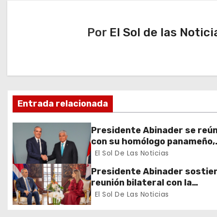
v
Por
El Sol de las Notici
e
g
a
c
Entrada relacionada
i
Presidente Abinader se reú
ó
con su homólogo panameño,
José Raúl Mulino
El Sol De Las Noticias
n
Presidente Abinader sostie
d
reunión bilateral con la
mandataria electa, Laura
El Sol De Las Noticias
e
Fernández Delgado