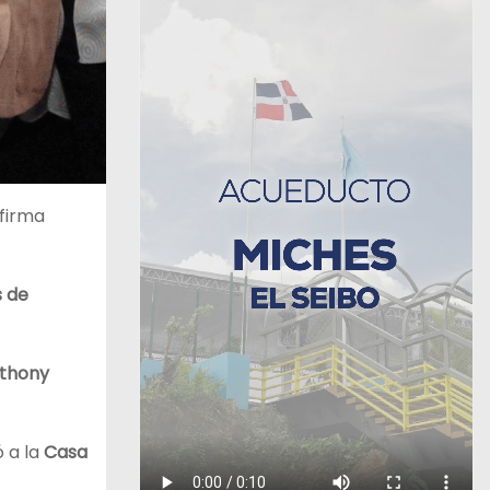
 firma
s de
thony
ó a la
Casa