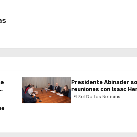
as
ne
Presidente Abinader s
reuniones con Isaac He
Christopher Landau du
El Sol De Las Noticias
toma de posesión de L
ne
Fernández en Costa Ri