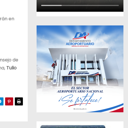
arán en
nsejo de
na,
Tulio