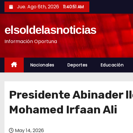
S
Jue. Ago 6th, 2026
11:40:52 AM
a
l
elsoldelasnoticias
t
a
Información Oportuna
r
a
l
Nacionales
Deportes
Educación
c
o
n
Presidente Abinader l
t
e
Mohamed Irfaan Ali
n
i
d
May 14, 2026