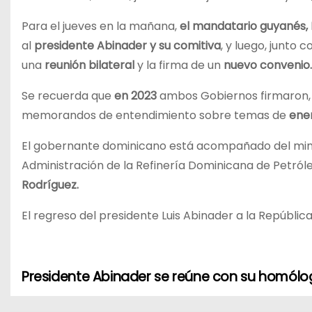
Para el jueves en la mañana,
el mandatario guyanés, I
al
presidente Abinader y su comitiva
, y luego, junto
una
reunión bilateral
y la firma de un
nuevo convenio.
Se recuerda que
en 2023
ambos Gobiernos firmaron,
memorandos de entendimiento sobre temas de
ener
El gobernante dominicano está acompañado del mini
Administración de la Refinería Dominicana de Petról
Rodríguez.
El regreso del presidente Luis Abinader a la Repúbli
Presidente Abinader se reúne con su homólo
N
a