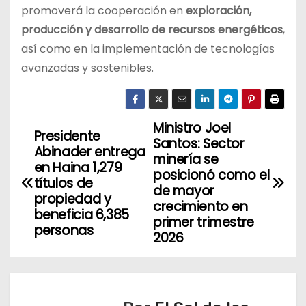
promoverá la cooperación en
exploración,
producción y desarrollo de recursos energéticos
,
así como en la implementación de tecnologías
avanzadas y sostenibles.
Ministro Joel
N
Presidente
Santos: Sector
Abinader entrega
a
minería se
en Haina 1,279
posicionó como el
títulos de
v
de mayor
propiedad y
crecimiento en
beneficia 6,385
e
primer trimestre
personas
2026
g
a