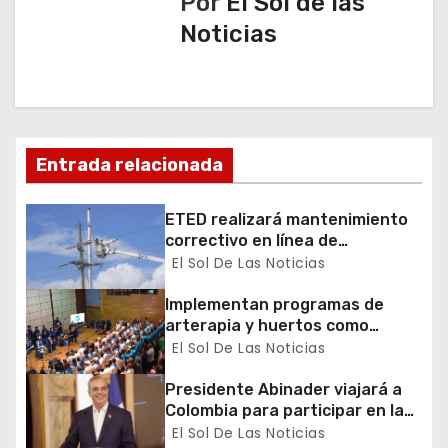
c
Por
El Sol de las
Noticias
i
ó
n
d
Entrada relacionada
e
ETED realizará mantenimiento
correctivo en línea de
e
transmisión de la región Sur
El Sol De Las Noticias
n
Implementan programas de
arterapia y huertos como
t
herramientas para la
El Sol De Las Noticias
recuperación y la inclusión
r
social
Presidente Abinader viajará a
a
Colombia para participar en la
toma de posesión de Abelardo
El Sol De Las Noticias