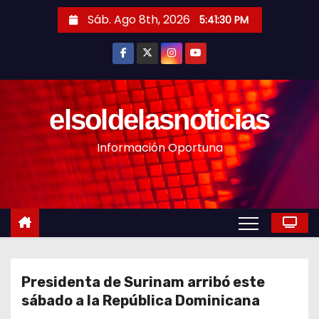
S
Sáb. Ago 8th, 2026
5:41:32 PM
a
l
t
a
r
elsoldelasnoticias
a
Información Oportuna
l
c
o
n
t
e
n
Presidenta de Surinam arribó este
i
sábado a la República Dominicana
d