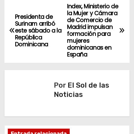
Index, Ministerio de
N
la Mujer y Cámara
Presidenta de
a
de Comercio de
Surinam arribó
Madrid impulsan
este sábado a la
v
formación para
República
mujeres
Dominicana
e
dominicanas en
España
g
a
c
Por
El Sol de las
Noticias
i
ó
n
Entrada relacionada