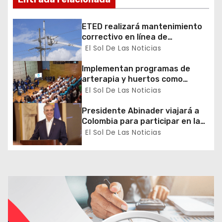
d
e
ETED realizará mantenimiento
correctivo en línea de
e
transmisión de la región Sur
El Sol De Las Noticias
n
Implementan programas de
arterapia y huertos como
t
herramientas para la
El Sol De Las Noticias
recuperación y la inclusión
r
social
Presidente Abinader viajará a
a
Colombia para participar en la
toma de posesión de Abelardo
El Sol De Las Noticias
d
de la Espriella
a
s