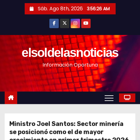
S
Sáb. Ago 8th, 2026
3:56:28 AM
a
l
t
a
r
elsoldelasnoticias
a
Información Oportuna
l
c
o
n
t
e
n
Ministro Joel Santos: Sector minería
i
se posicionó como el de mayor
d