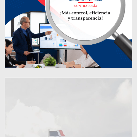
Por primera vez en la
historia del deporte escolar,
el Inefi lanza la histórica
“Batalla de las Promociones”
Inefi concluye primera
semana de Gira Nacional de
Entrega de Utilería
Deportiva Escolar
Ministerio de Deportes
anuncia la Ruta Deportiva
Escolar La Altagracia 2026
Inefi entregará su segundo
techado en el sur del país