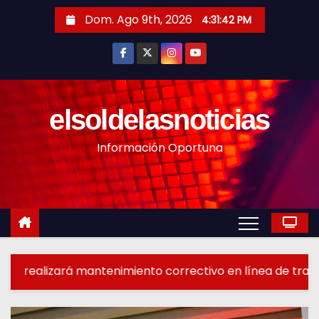
S
Dom. Ago 9th, 2026
4:31:45 PM
a
l
t
a
r
elsoldelasnoticias
a
Información Oportuna
l
c
o
n
t
e
n
rectivo en línea de transmisión de la región Sur
i
d