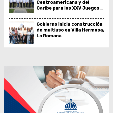
Centroamericana y del
Caribe para los XXV Juegos
Santo Domingo 2026
Gobierno inicia construcción
de multiuso en Villa Hermosa,
La Romana
Presidente Abinader
entrega remozado el Club
Deportivo El Millón Yireh
Presidente Abinader
entrega el techado del Club
Deportivo 30 de Mayo