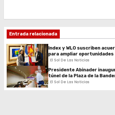
a
c
i
Entrada relacionada
ó
Index y WLO suscriben acue
n
para ampliar oportunidades
formación de dominicanos e
El Sol De Las Noticias
d
exterior
Presidente Abinader inaugur
e
túnel de la Plaza de la Bande
que cambia la salida hacia el
El Sol De Las Noticias
e
y redefine la movilidad del G
Santo Domingo
n
t