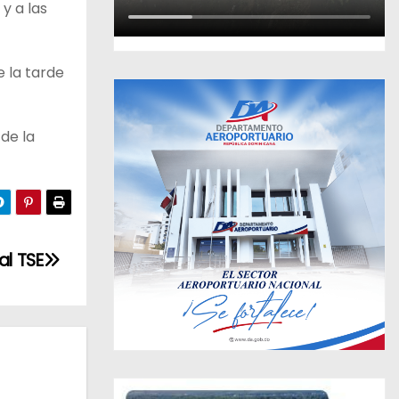
y a las
e la tarde
 de la
al TSE