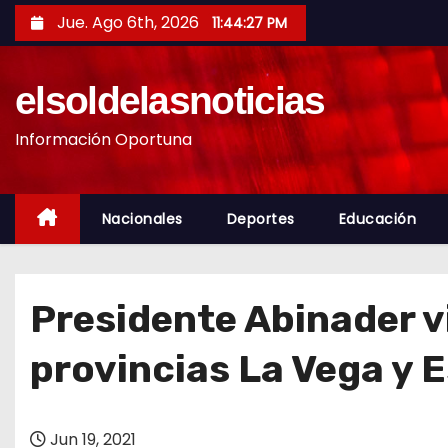
S
Jue. Ago 6th, 2026
11:44:29 PM
a
l
elsoldelasnoticias
t
a
Información Oportuna
r
a
l
Nacionales
Deportes
Educación
c
o
n
Presidente Abinader v
t
e
provincias La Vega y E
n
i
d
Jun 19, 2021