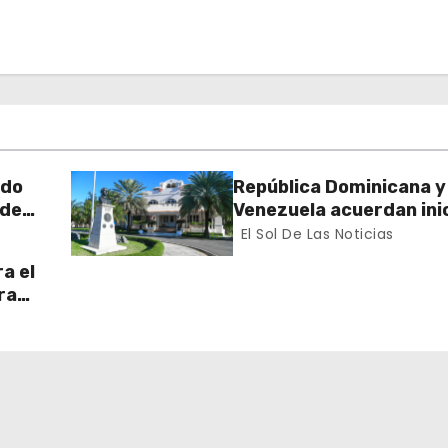
rdo
República Dominicana y
 de
Venezuela acuerdan inic
n el
proceso de normalizac
El Sol De Las Noticias
gradual de sus relacio
a el
diplomáticas y consula
ra
 Sur
ran