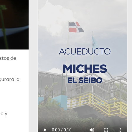
estos de
gurará la
to y