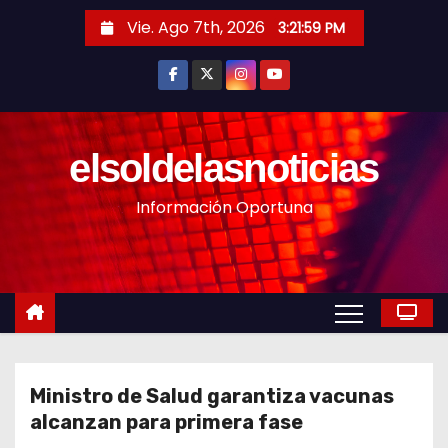
S
Vie. Ago 7th, 2026
3:22:00 PM
a
l
t
a
r
elsoldelasnoticias
a
Información Oportuna
l
c
o
n
t
e
n
Ministro de Salud garantiza vacunas
i
alcanzan para primera fase
d