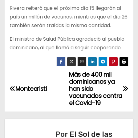
Rivera reiteró que el próximo día 15 llegarán al
país un millón de vacunas, mientras que el día 26
también serán traídas la misma cantidad.
El ministro de Salud Pública agradeció al pueblo
dominicano, al que llamó a seguir cooperando.
Más de 400 mil
N
dominicanos ya
a
Montecristi
han sido
vacunados contra
v
el Covid-19
e
g
Por
El Sol de las