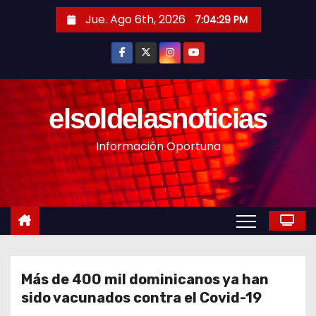
S
Jue. Ago 6th, 2026
7:04:31 PM
a
l
t
a
r
elsoldelasnoticias
a
Información Oportuna
l
c
o
n
t
e
n
Más de 400 mil dominicanos ya han
i
sido vacunados contra el Covid-19
d