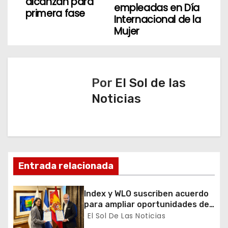
alcanzan para
v
empleadas en Día
primera fase
Internacional de la
e
Mujer
g
a
Por
El Sol de las
c
Noticias
i
ó
n
Entrada relacionada
d
Index y WLO suscriben acuerdo
e
para ampliar oportunidades de
formación de dominicanos en el
El Sol De Las Noticias
e
exterior