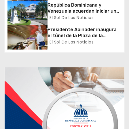
República Dominicana y
n
Venezuela acuerdan iniciar un
proceso de normalización
El Sol De Las Noticias
t
gradual de sus relaciones
diplomáticas y consulares
Presidente Abinader inaugura
r
el túnel de la Plaza de la
Bandera que cambia la salida
El Sol De Las Noticias
a
hacia el Sur y redefine la
movilidad del Gran Santo
d
Domingo
a
s