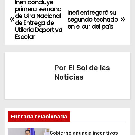
Inefi concluye
N
primera semana
Inefi entregará su
a
de Gira Nacional
segundo techado
de Entrega de
en el sur del país
v
Utilería Deportiva
Escolar
e
g
a
Por
El Sol de las
Noticias
c
i
ó
n
Entrada relacionada
d
Gobierno anuncia incentivos