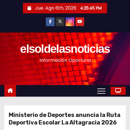
S
Jue. Ago 6th, 2026
4:25:47 PM
a
l
t
a
r
elsoldelasnoticias
a
Información Oportuna
l
c
o
n
t
e
n
Ministerio de Deportes anuncia la Ruta
i
Deportiva Escolar La Altagracia 2026
d