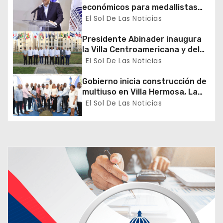
económicos para medallistas
e
dominicanos en los Juegos
El Sol De Las Noticias
Centroamericanos y del Caribe
e
Presidente Abinader inaugura
la Villa Centroamericana y del
n
Caribe para los XXV Juegos
El Sol De Las Noticias
Santo Domingo 2026
t
Gobierno inicia construcción de
multiuso en Villa Hermosa, La
r
Romana
El Sol De Las Noticias
a
d
a
s