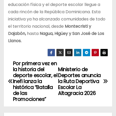
educación física y el deporte escolar llegue a
cada rincón de la República Dominicana. Esta
iniciativa ya ha alcanzado comunidades de todo
el territorio nacional, desde
Montecristi y
Dajabón,
hasta
Nagua, Higüey y San José de Los
Llanos.
Por primera vez en
N
la historia del
Ministerio de
a
deporte escolar, el
Deportes anuncia
Inefi lanza la
la Ruta Deportiva
v
histórica “Batalla
Escolar La
de las
Altagracia 2026
e
Promociones”
g