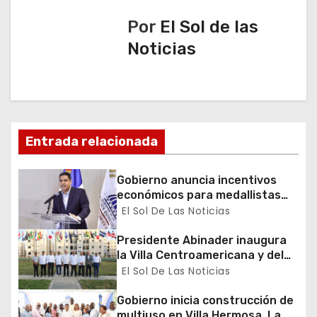
a
Por
El Sol de las
c
Noticias
i
ó
n
Entrada relacionada
d
Gobierno anuncia incentivos
e
económicos para medallistas
dominicanos en los Juegos
El Sol De Las Noticias
e
Centroamericanos y del Caribe
Presidente Abinader inaugura
n
la Villa Centroamericana y del
Caribe para los XXV Juegos
El Sol De Las Noticias
t
Santo Domingo 2026
Gobierno inicia construcción de
r
multiuso en Villa Hermosa, La