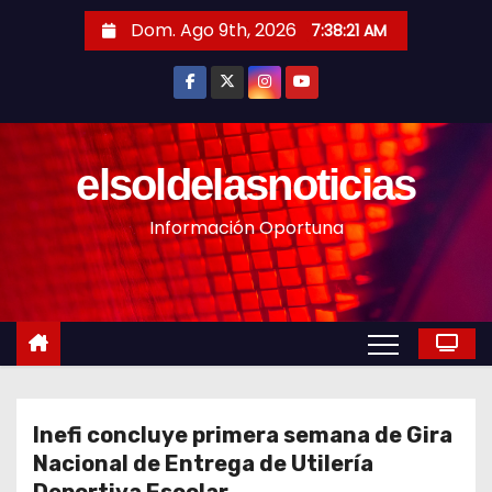
S
Dom. Ago 9th, 2026
7:38:23 AM
a
l
t
a
r
elsoldelasnoticias
a
Información Oportuna
l
c
o
n
t
e
n
Inefi concluye primera semana de Gira
i
Nacional de Entrega de Utilería
d