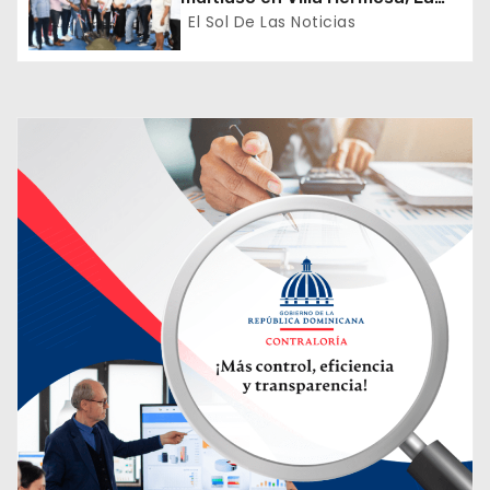
Romana
El Sol De Las Noticias
a
d
a
s