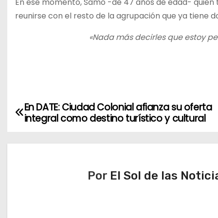
En ese momento, Samo -de 47 años de edad- quien ta
reunirse con el resto de la agrupación que ya tiene 
«Nada más decirles que estoy perf
En DATE: Ciudad Colonial afianza su oferta
N
integral como destino turístico y cultural
a
v
e
Por
El Sol de las Notici
g
a