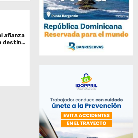
l afianza
o destino