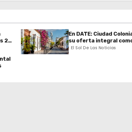
a
En DATE: Ciudad Colonia
es 23
su oferta integral com
onal
turístico y cultural
El Sol De Las Noticias
ntal
s