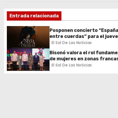
c
Entrada relacionada
i
ó
Posponen concierto “Españ
entre cuerdas” para el juev
n
de noviembre por duelo naci
El Sol De Las Noticias
d
Bisonó valora el rol fundame
de mujeres en zonas franca
e
El Sol De Las Noticias
e
n
t
r