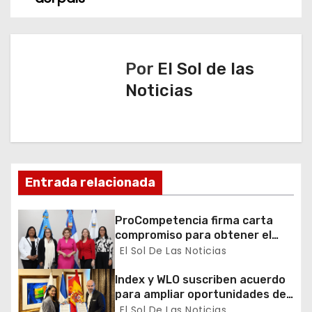
g
a
Por
El Sol de las
c
Noticias
i
ó
n
Entrada relacionada
d
ProCompetencia firma carta
e
compromiso para obtener el
Sello Igualando RD para el
El Sol De Las Noticias
e
Sector Público
Index y WLO suscriben acuerdo
n
para ampliar oportunidades de
formación de dominicanos en el
El Sol De Las Noticias