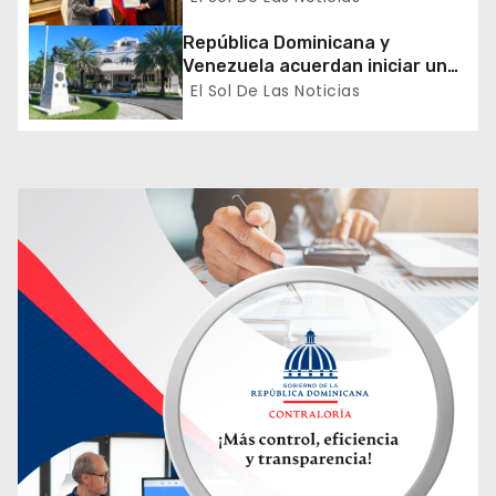
t
exterior
República Dominicana y
r
Venezuela acuerdan iniciar un
proceso de normalización
El Sol De Las Noticias
a
gradual de sus relaciones
diplomáticas y consulares
d
a
s