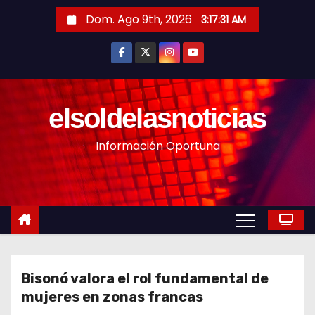
S
Dom. Ago 9th, 2026
3:17:33 AM
a
l
t
a
r
elsoldelasnoticias
a
Información Oportuna
l
c
o
n
t
e
n
Bisonó valora el rol fundamental de
i
mujeres en zonas francas
d