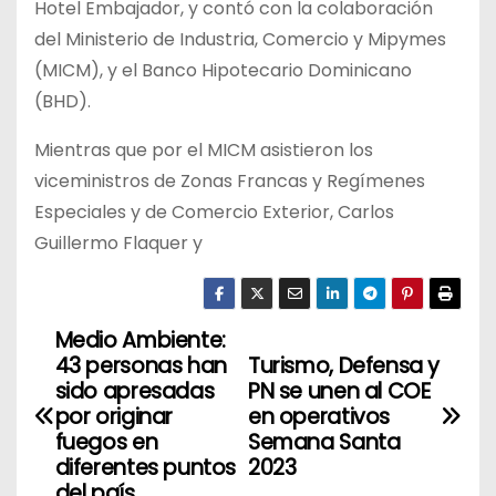
Hotel Embajador, y contó con la colaboración
del Ministerio de Industria, Comercio y Mipymes
(MICM), y el Banco Hipotecario Dominicano
(BHD).
Mientras que por el MICM asistieron los
viceministros de Zonas Francas y Regímenes
Especiales y de Comercio Exterior, Carlos
Guillermo Flaquer y
Medio Ambiente:
N
43 personas han
Turismo, Defensa y
a
sido apresadas
PN se unen al COE
por originar
en operativos
v
fuegos en
Semana Santa
diferentes puntos
2023
e
del país