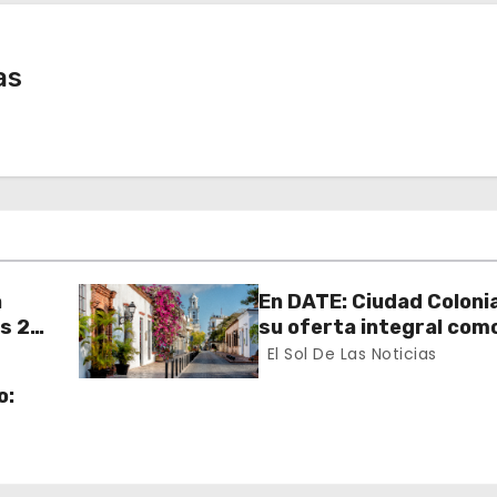
as
a
En DATE: Ciudad Colonia
es 23
su oferta integral com
onal
turístico y cultural
El Sol De Las Noticias
o: