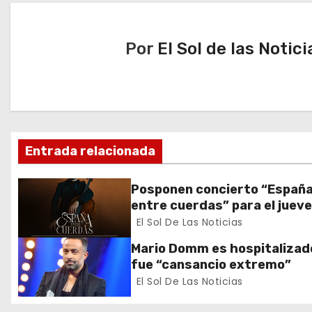
e
Por
El Sol de las Notici
g
a
c
i
Entrada relacionada
ó
Posponen concierto “Españ
n
entre cuerdas” para el juev
de noviembre por duelo naci
El Sol De Las Noticias
d
Mario Domm es hospitalizad
e
fue “cansancio extremo”
El Sol De Las Noticias
e