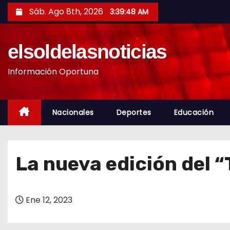
S
Sáb. Ago 8th, 2026
3:39:50 AM
a
l
elsoldelasnoticias
t
a
Información Oportuna
r
a
l
Nacionales
Deportes
Educación
c
o
n
La nueva edición del “
t
e
n
Ene 12, 2023
i
d