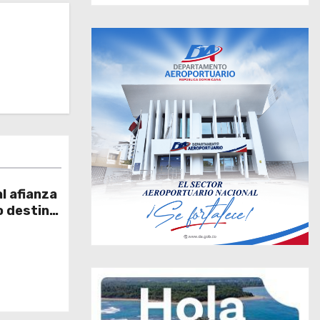
l afianza
o destino