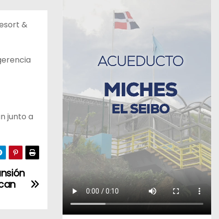
Resort &
gerencia
n junto a
ansión
ican