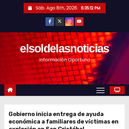
S
Sáb. Ago 8th, 2026
6:35:14 PM
a
l
t
a
r
elsoldelasnoticias
a
Información Oportuna
l
c
o
n
t
e
n
Gobierno inicia entrega de ayuda
i
económica a familiares de víctimas en
d