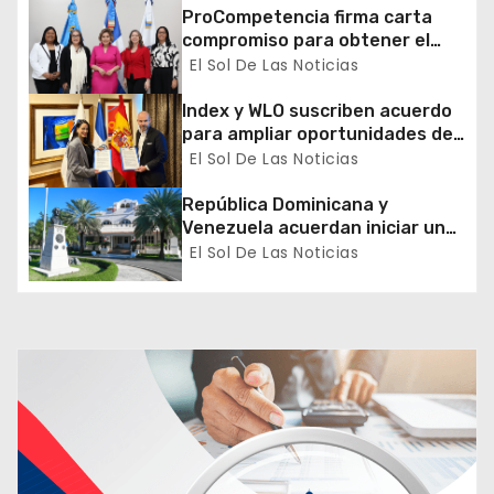
d
ProCompetencia firma carta
compromiso para obtener el
e
Sello Igualando RD para el
El Sol De Las Noticias
Sector Público
e
Index y WLO suscriben acuerdo
para ampliar oportunidades de
n
formación de dominicanos en el
El Sol De Las Noticias
exterior
t
República Dominicana y
Venezuela acuerdan iniciar un
r
proceso de normalización
El Sol De Las Noticias
gradual de sus relaciones
a
diplomáticas y consulares
d
a
s