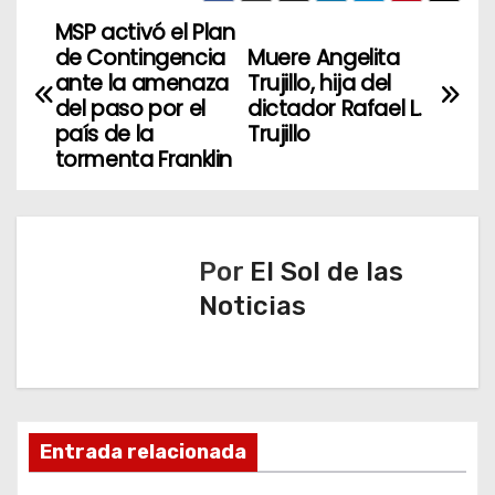
MSP activó el Plan
N
de Contingencia
Muere Angelita
a
ante la amenaza
Trujillo, hija del
del paso por el
dictador Rafael L.
v
país de la
Trujillo
tormenta Franklin
e
g
a
Por
El Sol de las
Noticias
c
i
ó
n
Entrada relacionada