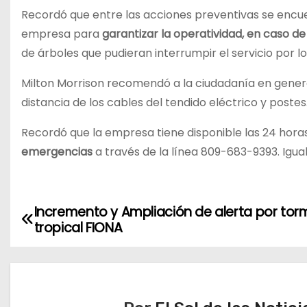
Recordó que entre las acciones preventivas se encuen
empresa para
garantizar la operatividad, en caso 
de árboles que pudieran interrumpir el servicio por l
Milton Morrison recomendó a la ciudadanía en gene
distancia de los cables del tendido eléctrico y postes
Recordó que la empresa tiene disponible las 24 hora
emergencias
a través de la línea 809-683-9393. Igual
Incremento y Ampliación de alerta por to
N
tropical FIONA
a
v
e