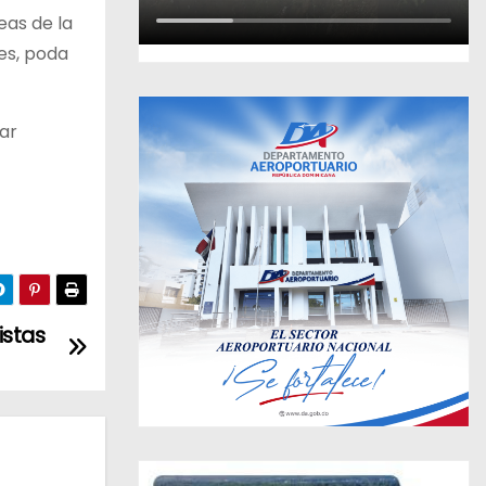
eas de la
nes, poda
ar
istas