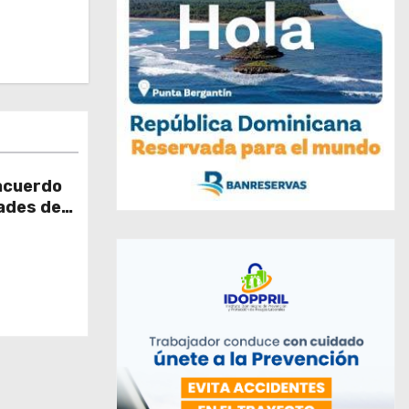
acuerdo
ades de
os en el