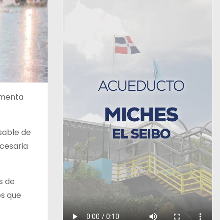
rmenta
nsable de
ecesaria
s de
os que