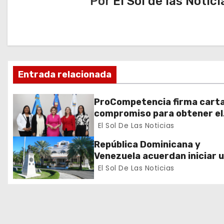
Por
El Sol de las Notici
g
a
c
Entrada relacionada
i
ó
ProCompetencia firma cart
compromiso para obtener el
n
Sello Igualando RD para el S
El Sol De Las Noticias
Público
d
República Dominicana y
Venezuela acuerdan iniciar 
e
proceso de normalización
El Sol De Las Noticias
gradual de sus relaciones
e
diplomáticas y consulares
n