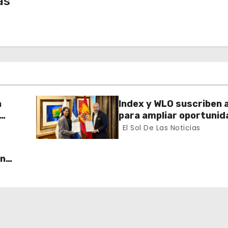
as
a
Index y WLO suscriben 
para ampliar oportunid
ector
formación de dominican
El Sol De Las Noticias
exterior
un