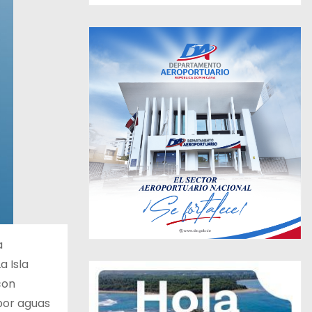
a
a Isla
con
por aguas