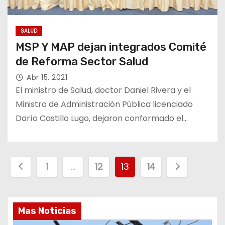
SALUD
MSP Y MAP dejan integrados Comité
de Reforma Sector Salud
Abr 15, 2021
El ministro de Salud, doctor Daniel Rivera y el
Ministro de Administración Pública licenciado
Darío Castillo Lugo, dejaron conformado el…
P
1
…
12
13
14
a
g
Mas Noticias