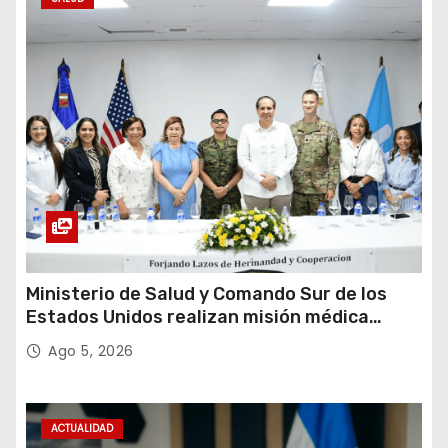
t
r
a
d
a
s
Ministerio de Salud y Comando Sur de los
Estados Unidos realizan misión médica
Amistad 2026 en La Vega
Ago 5, 2026
ACTUALIDAD