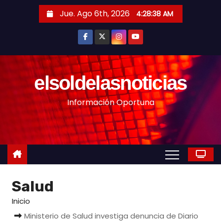
S
Jue. Ago 6th, 2026
4:28:41 AM
a
l
t
a
r
elsoldelasnoticias
a
Información Oportuna
l
c
o
n
t
e
Salud
n
i
Inicio
d
Ministerio de Salud investiga denuncia de Diario