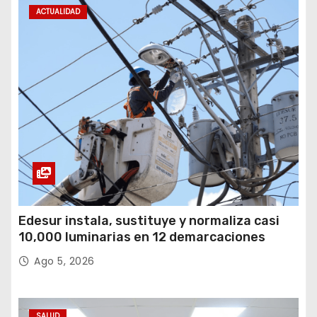
i
ACTUALIDAD
n
a
c
i
ó
n
d
Edesur instala, sustituye y normaliza casi
10,000 luminarias en 12 demarcaciones
e
Ago 5, 2026
e
n
SALUD