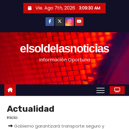
S
Vie. Ago 7th, 2026
3:09:32 AM
a
l
t
a
r
elsoldelasnoticias
a
Información Oportuna
l
c
o
n
t
e
Actualidad
n
i
Inicio
d
Gobierno garantizará transporte seguro y