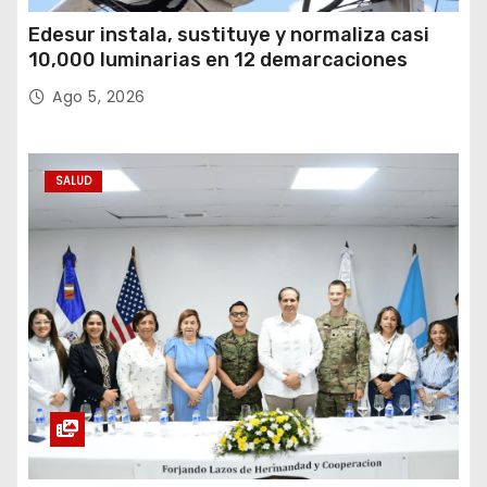
e
Edesur instala, sustituye y normaliza casi
e
10,000 luminarias en 12 demarcaciones
Ago 5, 2026
n
t
SALUD
r
a
d
a
s