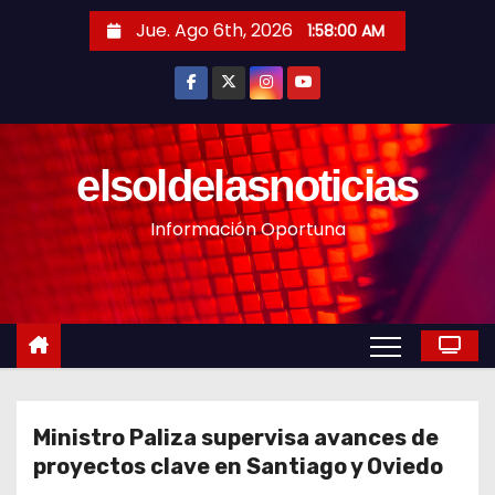
S
Jue. Ago 6th, 2026
1:58:02 AM
a
l
t
a
r
elsoldelasnoticias
a
Información Oportuna
l
c
o
n
t
e
n
Ministro Paliza supervisa avances de
i
proyectos clave en Santiago y Oviedo
d