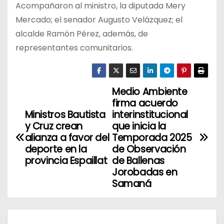
Acompañaron al ministro, la diputada Mery
Mercado; el senador Augusto Velázquez; el
alcalde Ramón Pérez, además, de
representantes comunitarios.
Medio Ambiente
N
firma acuerdo
a
Ministros Bautista
interinstitucional
y Cruz crean
que inicia la
v
alianza a favor del
Temporada 2025
deporte en la
de Observación
e
provincia Espaillat
de Ballenas
Jorobadas en
g
Samaná
a
c