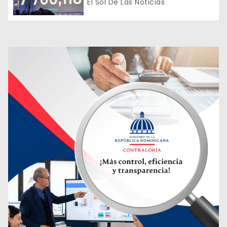
d
julio
El Sol De Las Noticias
a
s