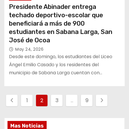
Presidente Abinader entrega
techado deportivo-escolar que
beneficiará a más de 900
estudiantes en Sabana Larga, San
José de Ocoa
May 24, 2026
Desde este domingo, los estudiantes del Liceo
Ángel Emilio Casado y los residentes del
municipio de Sabana Larga cuentan con…
P
1
2
3
…
9
a
g
Mas Noticias