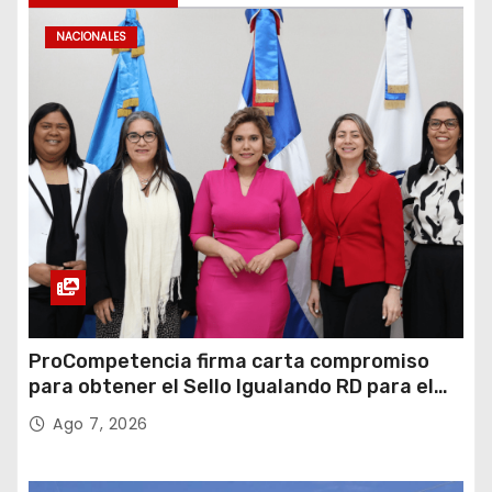
i
NACIONALES
n
a
c
i
ó
n
d
ProCompetencia firma carta compromiso
para obtener el Sello Igualando RD para el
e
Sector Público
Ago 7, 2026
e
n