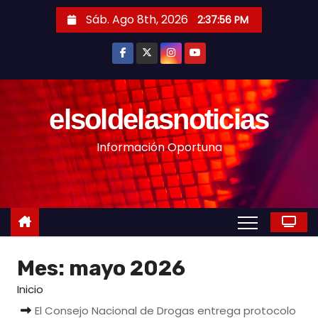
S
Sáb. Ago 8th, 2026
2:37:58 PM
a
l
t
a
r
elsoldelasnoticias
a
Información Oportuna
l
c
o
n
t
e
Mes:
mayo 2026
n
i
Inicio
d
El Consejo Nacional de Drogas entrega protocolo