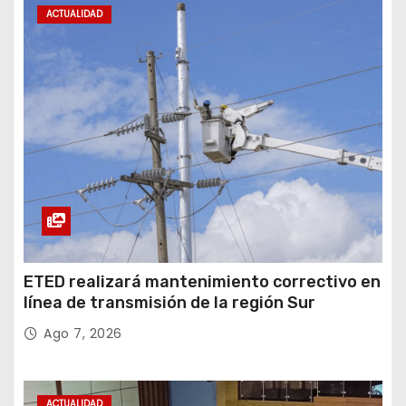
ACTUALIDAD
t
r
a
d
a
s
ETED realizará mantenimiento correctivo en
línea de transmisión de la región Sur
Ago 7, 2026
ACTUALIDAD