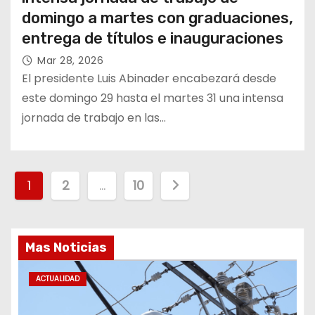
domingo a martes con graduaciones,
entrega de títulos e inauguraciones
Mar 28, 2026
El presidente Luis Abinader encabezará desde
este domingo 29 hasta el martes 31 una intensa
jornada de trabajo en las…
P
1
2
…
10
a
g
Mas Noticias
i
ACTUALIDAD
n