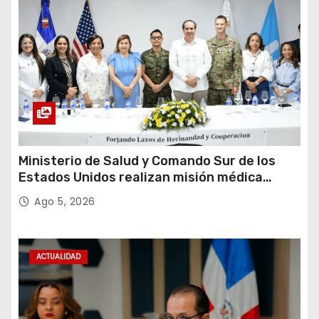
a
d
a
s
Ministerio de Salud y Comando Sur de los
Estados Unidos realizan misión médica
Amistad 2026 en La Vega
Ago 5, 2026
ACTUALIDAD