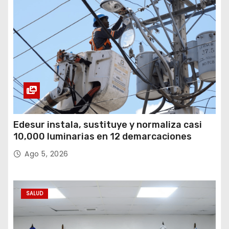
a
c
i
ó
n
d
Edesur instala, sustituye y normaliza casi
10,000 luminarias en 12 demarcaciones
e
Ago 5, 2026
e
n
SALUD
t
r