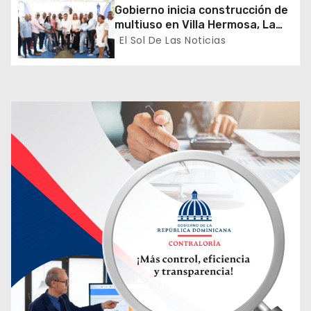
t
Gobierno inicia construcción de
multiuso en Villa Hermosa, La
r
Romana
El Sol De Las Noticias
a
d
a
s