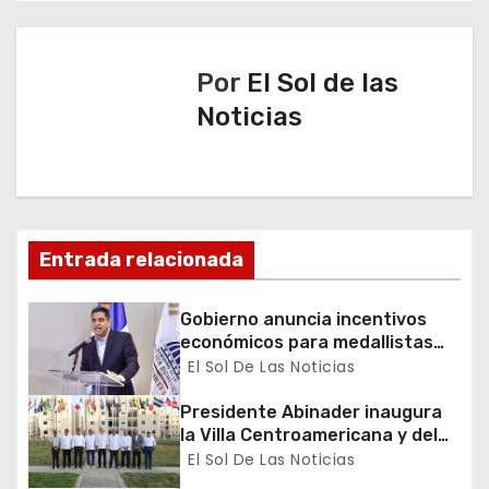
g
a
Por
El Sol de las
Noticias
c
i
ó
n
Entrada relacionada
d
Gobierno anuncia incentivos
económicos para medallistas
e
dominicanos en los Juegos
El Sol De Las Noticias
Centroamericanos y del Caribe
e
Presidente Abinader inaugura
la Villa Centroamericana y del
n
Caribe para los XXV Juegos
El Sol De Las Noticias
Santo Domingo 2026