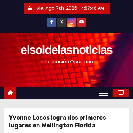
S
Vie. Ago 7th, 2026
4:57:48 AM
a
l
t
a
r
elsoldelasnoticias
a
Información Oportuna
l
c
o
n
t
e
n
Yvonne Losos logra dos primeros
i
lugares en Wellington Florida
d