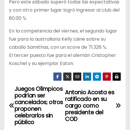
Pero este sábado superó todas las expectativas
y con otro primer lugar logró ingresar al club del
80.00 %.
En la competencia del viernes, el segundo lugar
fue para la australiana Kelly Laine sobre su
caballo Samithas, con un score de 71.326 %.
El tercer puesto fue para el alemán Cristopher
Koschel y su ejemplar Eaton.
Juegos Olímpicos
N
Antonio Acosta es
podrían ser
ratificado en su
a
cancelados; otros
cargo como
proponen
presidente del
v
celebrarlos sin
COD
público
e