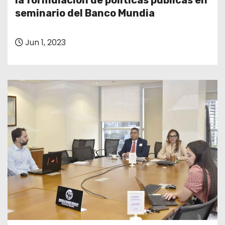
la formulación de políticas públicas en
o
seminario del Banco Mundia
Jun 1, 2023