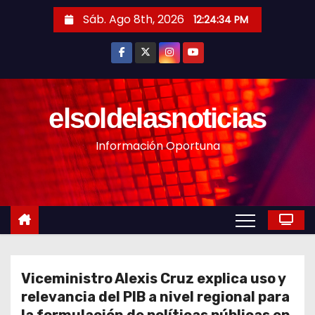
S
Sáb. Ago 8th, 2026
12:24:36 PM
a
l
t
a
r
elsoldelasnoticias
a
Información Oportuna
l
c
o
n
t
e
n
Viceministro Alexis Cruz explica uso y
i
relevancia del PIB a nivel regional para
d