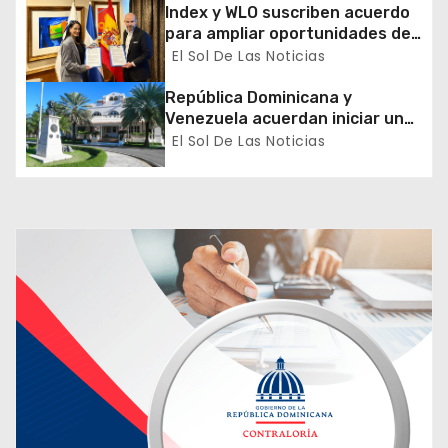
n
Index y WLO suscriben acuerdo
para ampliar oportunidades de
t
formación de dominicanos en el
El Sol De Las Noticias
exterior
r
República Dominicana y
a
Venezuela acuerdan iniciar un
proceso de normalización
El Sol De Las Noticias
d
gradual de sus relaciones
diplomáticas y consulares
a
s