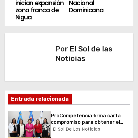
inician expansión
Nacional
e
zona franca de
Dominicana
Nigua
g
a
c
Por
El Sol de las
Noticias
i
ó
n
d
Entrada relacionada
e
ProCompetencia firma carta
compromiso para obtener el
e
Sello Igualando RD para el
El Sol De Las Noticias
Sector Público