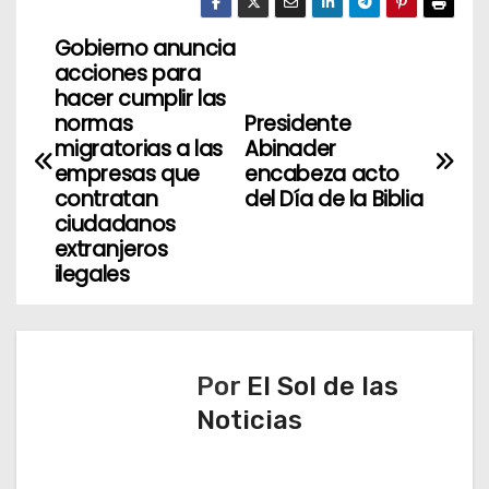
Gobierno anuncia
N
acciones para
a
hacer cumplir las
normas
Presidente
v
migratorias a las
Abinader
empresas que
encabeza acto
e
contratan
del Día de la Biblia
ciudadanos
g
extranjeros
ilegales
a
c
i
Por
El Sol de las
ó
Noticias
n