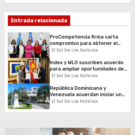
d
e
Entrada relacionada
e
ProCompetencia firma carta
n
compromiso para obtener el
Sello Igualando RD para el
El Sol De Las Noticias
t
Sector Público
Index y WLO suscriben acuerdo
r
para ampliar oportunidades de
formación de dominicanos en el
El Sol De Las Noticias
a
exterior
República Dominicana y
d
Venezuela acuerdan iniciar un
proceso de normalización
El Sol De Las Noticias
a
gradual de sus relaciones
diplomáticas y consulares
s