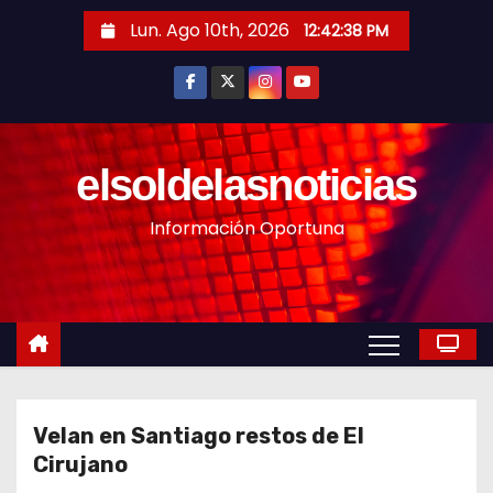
S
Lun. Ago 10th, 2026
12:42:40 PM
a
l
t
a
r
elsoldelasnoticias
a
Información Oportuna
l
c
o
n
t
e
n
Velan en Santiago restos de El
i
Cirujano
d