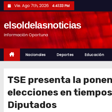
S
Vie. Ago 7th, 2026
4:41:35 PM
a
l
elsoldelasnoticias
t
a
Información Oportuna
r
a
l
Nacionales
Deportes
Educación
c
o
n
TSE presenta la ponen
t
e
elecciones en tiempos
n
i
Diputados
d