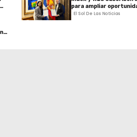
para ampliar oportunid
ector
formación de dominican
El Sol De Las Noticias
exterior
un