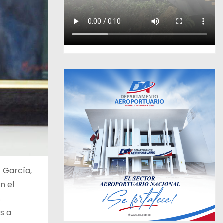
 García,
n el
s
s a