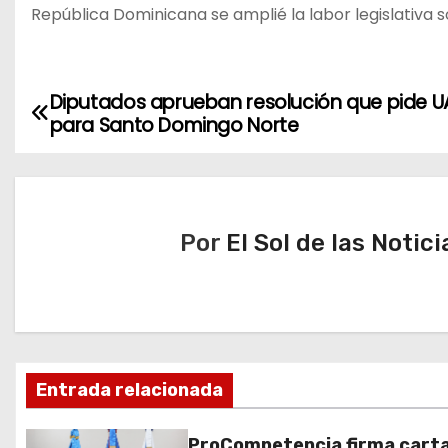
República Dominicana se amplié la labor legislativa 
Diputados aprueban resolución que pide 
N
para Santo Domingo Norte
a
v
e
Por
El Sol de las Notici
g
a
c
Entrada relacionada
i
ó
ProCompetencia firma cart