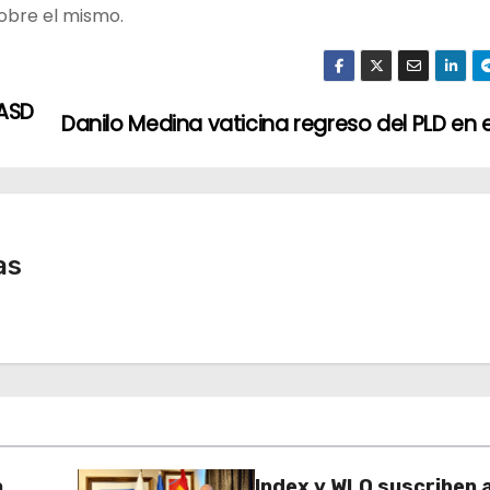
sobre el mismo.
UASD
Danilo Medina vaticina regreso del PLD en 
as
a
Index y WLO suscriben 