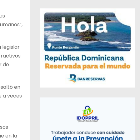
as
 Humanos”,
 legislar
tractivos
r de
esaltó en
ue a veces
rsos
ue en la