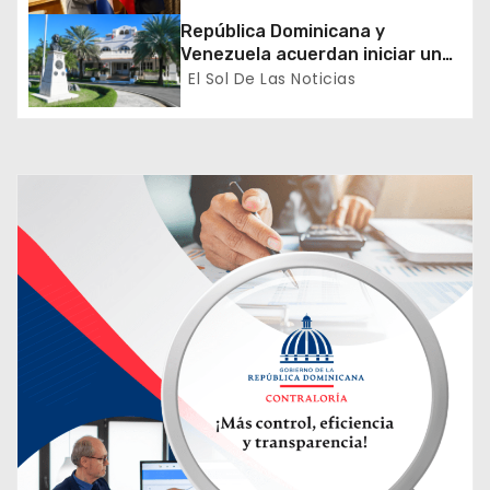
exterior
t
República Dominicana y
Venezuela acuerdan iniciar un
r
proceso de normalización
El Sol De Las Noticias
gradual de sus relaciones
a
diplomáticas y consulares
d
a
s