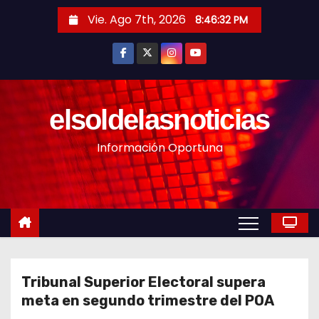
S
Vie. Ago 7th, 2026
8:46:34 PM
a
l
t
a
r
elsoldelasnoticias
a
Información Oportuna
l
c
o
n
t
e
n
Tribunal Superior Electoral supera
i
meta en segundo trimestre del POA
d