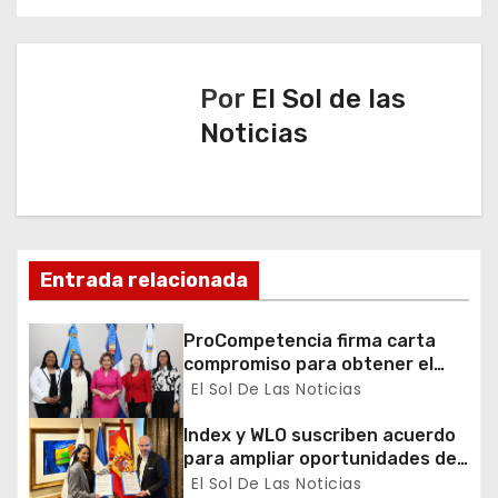
e
g
a
Por
El Sol de las
Noticias
c
i
ó
n
Entrada relacionada
d
ProCompetencia firma carta
compromiso para obtener el
e
Sello Igualando RD para el
El Sol De Las Noticias
Sector Público
e
Index y WLO suscriben acuerdo
para ampliar oportunidades de
n
formación de dominicanos en el
El Sol De Las Noticias