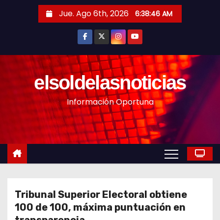
S
Jue. Ago 6th, 2026
6:38:48 AM
a
l
t
a
r
elsoldelasnoticias
a
Información Oportuna
l
c
o
n
t
e
n
Tribunal Superior Electoral obtiene
i
100 de 100, máxima puntuación en
d