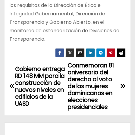
los requisitos de la Dirección de Ética e
Integridad Gubernamental; Dirección de
Transparencia y Gobierno Abierto, en el
monitoreo de estandarización de Divisiones de
Transparencia.
Conmemoran 81
N
Gobierno entrega
aniversario del
RD 148 MM para la
a
derecho al voto
construcción de
de las mujeres
nuevos niveles en
v
dominicanas en
edificios de la
elecciones
UASD
e
presidenciales
g
a