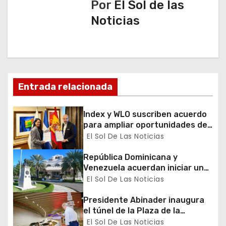
Por
El Sol de las
c
Noticias
i
ó
n
Entrada relacionada
d
Index y WLO suscriben acuerdo
e
para ampliar oportunidades de
formación de dominicanos en el
El Sol De Las Noticias
e
exterior
República Dominicana y
n
Venezuela acuerdan iniciar un
proceso de normalización
El Sol De Las Noticias
t
gradual de sus relaciones
diplomáticas y consulares
Presidente Abinader inaugura
r
el túnel de la Plaza de la
Bandera que cambia la salida
El Sol De Las Noticias