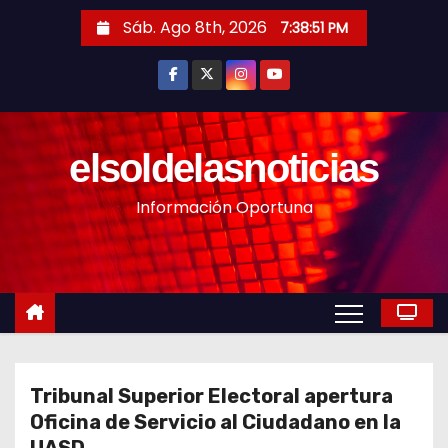
S
Sáb. Ago 8th, 2026
7:38:53 PM
a
l
t
a
r
elsoldelasnoticias
a
Información Oportuna
l
c
o
n
t
e
n
Tribunal Superior Electoral apertura
i
Oficina de Servicio al Ciudadano en la
d