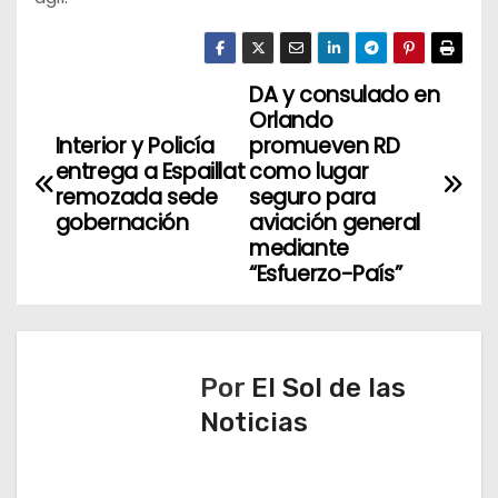
DA y consulado en
N
Orlando
a
Interior y Policía
promueven RD
entrega a Espaillat
como lugar
v
remozada sede
seguro para
gobernación
aviación general
e
mediante
“Esfuerzo-País”
g
a
c
Por
El Sol de las
Noticias
i
ó