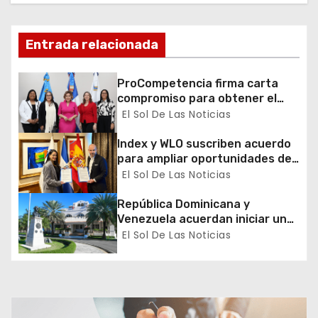
n
d
Entrada relacionada
e
ProCompetencia firma carta
compromiso para obtener el
e
Sello Igualando RD para el
El Sol De Las Noticias
Sector Público
n
Index y WLO suscriben acuerdo
para ampliar oportunidades de
t
formación de dominicanos en el
El Sol De Las Noticias
exterior
r
República Dominicana y
a
Venezuela acuerdan iniciar un
proceso de normalización
El Sol De Las Noticias
d
gradual de sus relaciones
diplomáticas y consulares
a
s