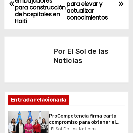
a
embajadores
para elevar y
para construcción
actualizar
v
de hospitales en
conocimientos
Haití
e
g
a
Por
El Sol de las
Noticias
c
i
ó
n
Entrada relacionada
d
ProCompetencia firma carta
compromiso para obtener el
e
Sello Igualando RD para el
El Sol De Las Noticias