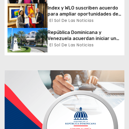
Sector Público
e
Index y WLO suscriben acuerdo
para ampliar oportunidades de
n
formación de dominicanos en el
El Sol De Las Noticias
exterior
t
República Dominicana y
Venezuela acuerdan iniciar un
r
proceso de normalización
El Sol De Las Noticias
gradual de sus relaciones
a
diplomáticas y consulares
d
a
s