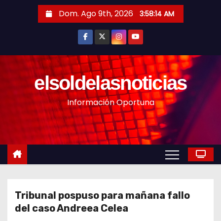
S
Dom. Ago 9th, 2026
3:58:15 AM
a
l
t
a
r
elsoldelasnoticias
a
Información Oportuna
l
c
o
n
t
e
n
Tribunal pospuso para mañana fallo
i
del caso Andreea Celea
d